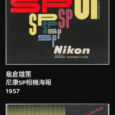
龜倉雄策
尼康SP相機海報
1957