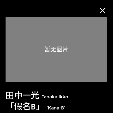
M+藏品
进一步筛选
搜索
关于M+藏品
田中一光
探索世界顶级的二十及二十一世纪视觉
Tanaka Ikko
文化藏品。
「假名B」
'Kana-B'