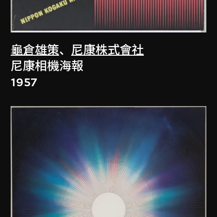
龜倉雄策
、
尼康株式會社
尼康相機海報
1957