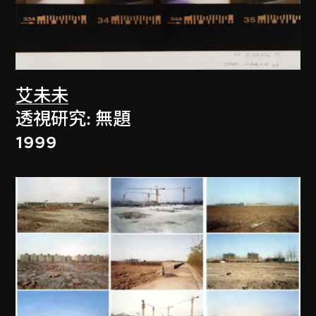
艾未未
透視研究: 無題
1999