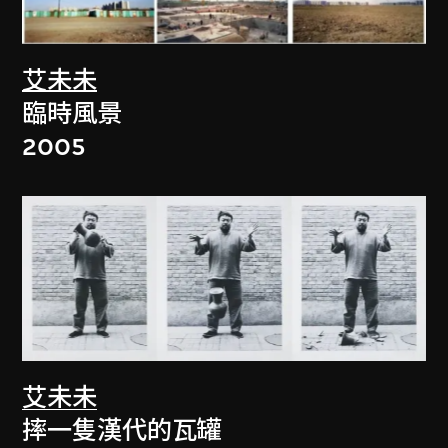
艾未未
臨時風景
2005
艾未未
摔一隻漢代的瓦罐