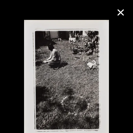
M+藏品
进一步筛选
搜索
关于M+藏品
探索世界顶级的二十及二十一世纪视觉
文化藏品。