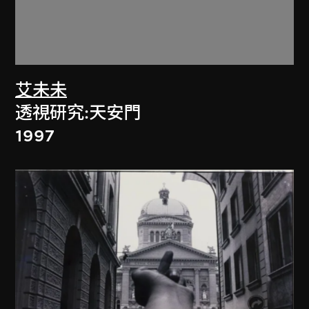
艾未未
透視研究:天安門
1997