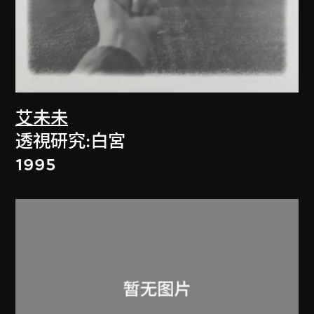
艾未未
透視研究:白宮
1995