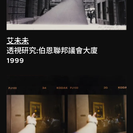
艾未未
透視研究:伯恩聯邦議會大廈
1999