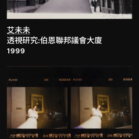
艾未未
透視研究:伯恩聯邦議會大廈
1999