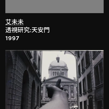
艾未未
透視研究:天安門
1997