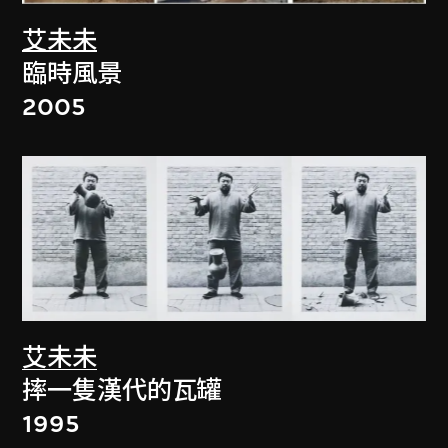
艾未未
臨時風景
2005
艾未未
摔一隻漢代的瓦罐
1995