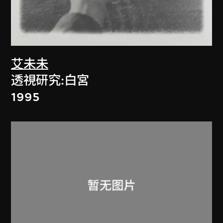
艾未未
透視研究:白宮
1995