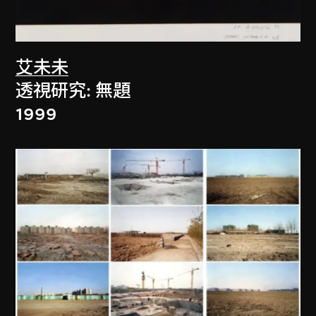
艾未未
透視研究: 無題
1999