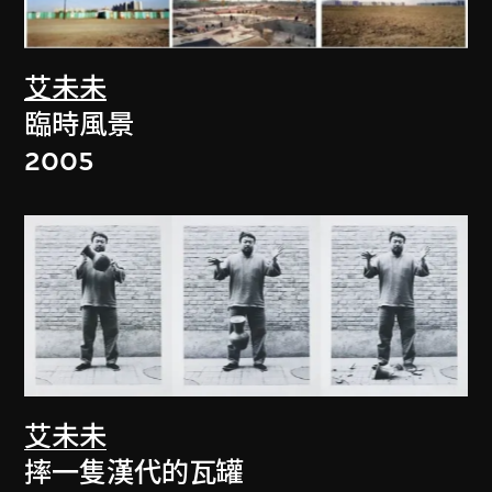
艾未未
臨時風景
2005
艾未未
摔一隻漢代的瓦罐