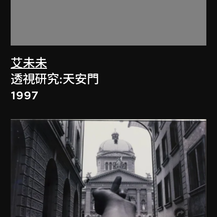
艾未未
透視研究:天安門
1997