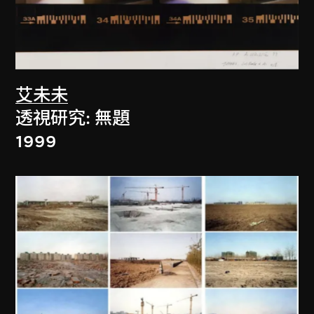
艾未未
透視研究: 無題
1999