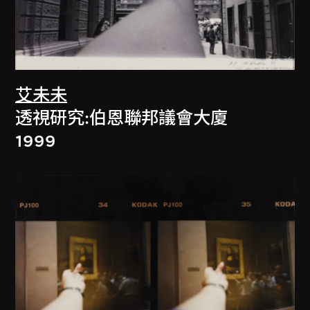
艾未未
透視研究:伯恩聯邦議會大廈
1999