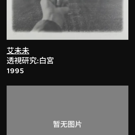
艾未未
透視研究:白宮
1995