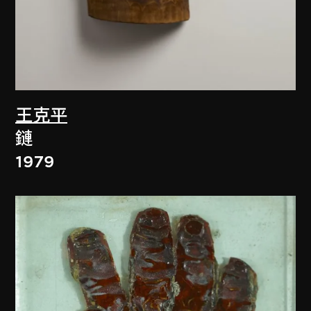
王克平
鏈
1979