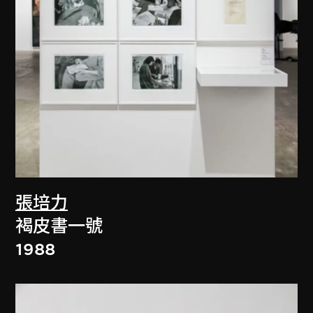
張培力
褐皮書一號
1988