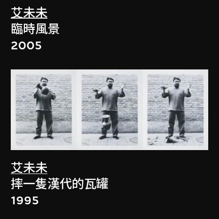
艾未未
臨時風景
2005
艾未未
摔一隻漢代的瓦罐
1995