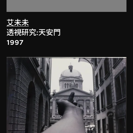
艾未未
透視研究:天安門
1997