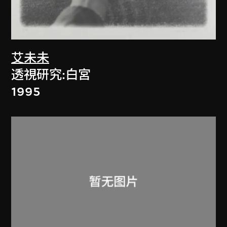
艾未未
透視研究:白宮
1995