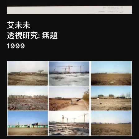
艾未未
透視研究: 無題
1999