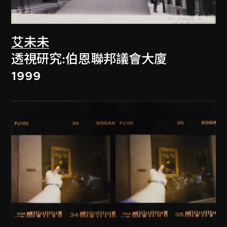
艾未未
透視研究:伯恩聯邦議會大廈
1999