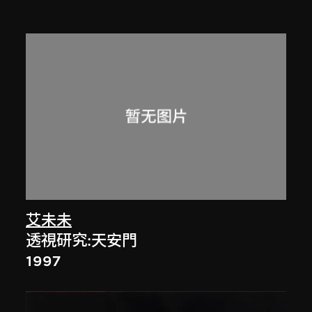
艾未未
透視研究:天安門
1997