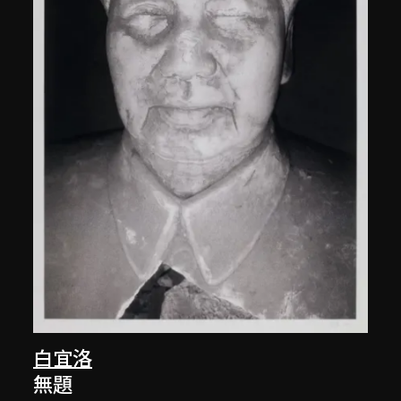
白宜洛
無題