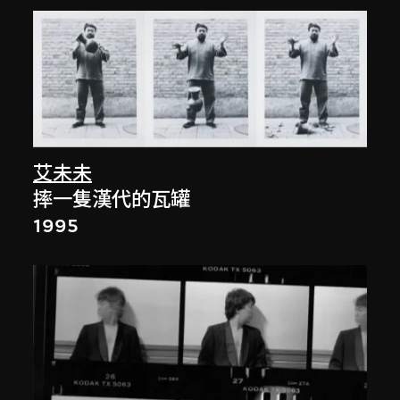
艾未未
摔一隻漢代的瓦罐
1995