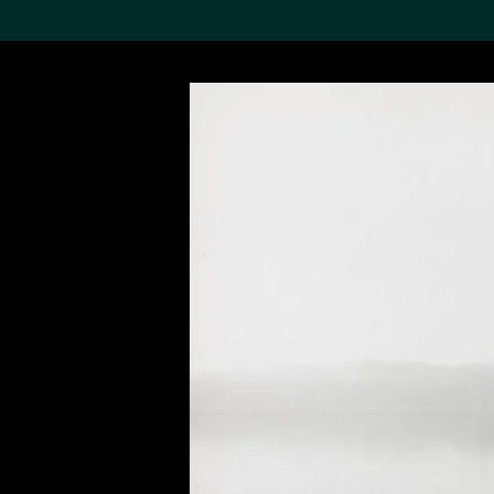
搜索M+藏品
Sea
19,052个结果
进一步筛选
关于M+藏品
探索世界顶级的二十及二十
一世纪视觉文化藏品。