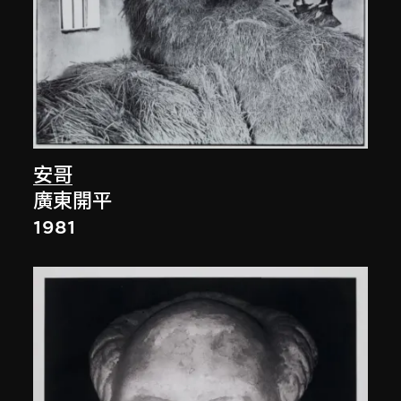
安哥
廣東開平
1981