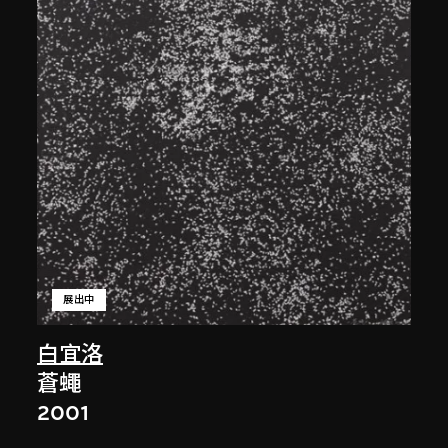
展出中
白宜洛
蒼蠅
2001