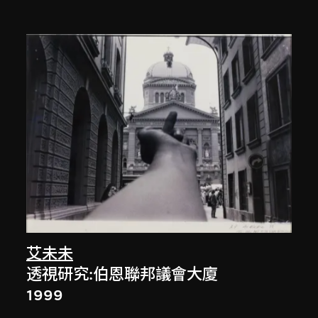
艾未未
透視研究:伯恩聯邦議會大廈
1999