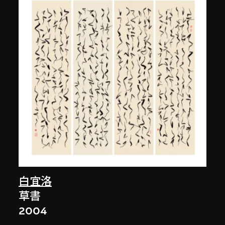
白宜洛
草書
2004