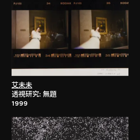
艾未未
透視研究: 無題
1999