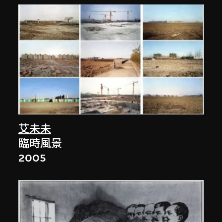
艾未未
臨時風景
2005