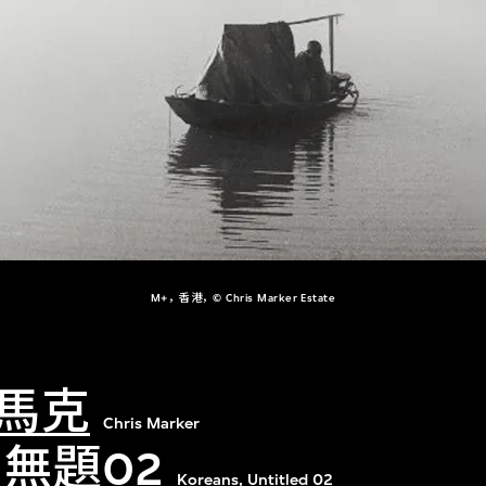
M+，香港，© Chris Marker Estate
馬克
Chris Marker
，無題02
Koreans, Untitled 02