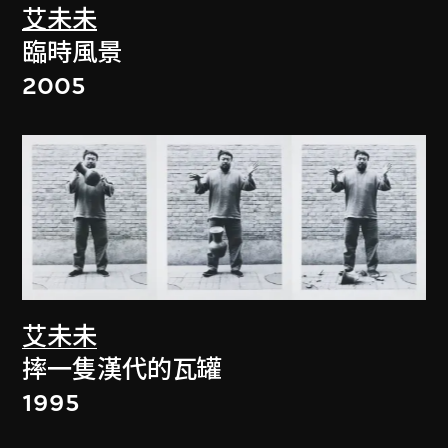
艾未未
臨時風景
2005
艾未未
摔一隻漢代的瓦罐
1995