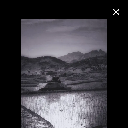
M+藏品
进一步筛选
搜索
关于M+藏品
探索世界顶级的二十及二十一世纪视觉
文化藏品。