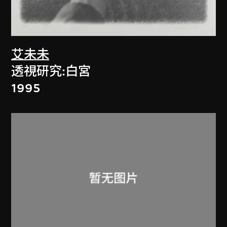
艾未未
透視研究:白宮
1995