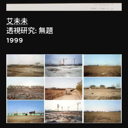
艾未未
透視研究: 無題
1999