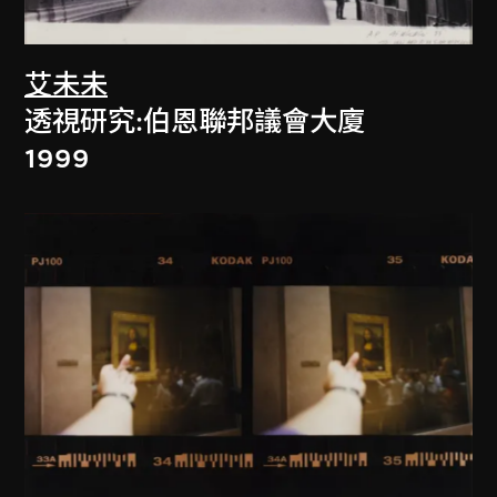
艾未未
透視研究:伯恩聯邦議會大廈
1999