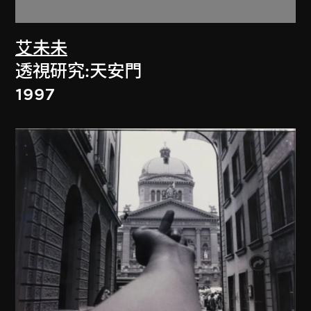
艾未未
透視研究:天安門
1997