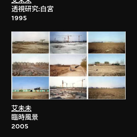
艾未未
透視研究:白宮
1995
艾未未
臨時風景
2005