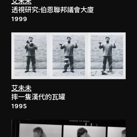
艾未未
透視研究:伯恩聯邦議會大廈
1999
艾未未
摔一隻漢代的瓦罐
1995