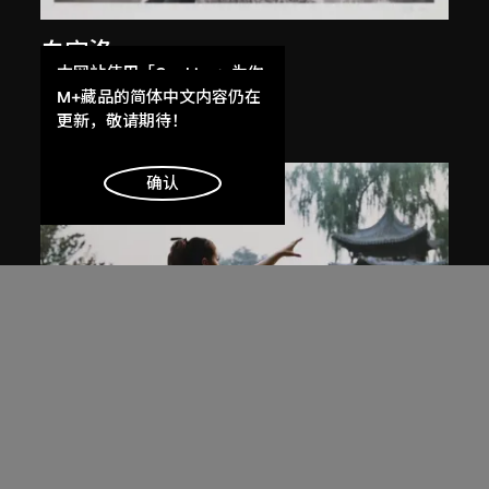
白宜洛
本网站使用「Cookies」为你
無題
提供最好的网站体验。
M+藏品的简体中文内容仍在
2000
了解更多
更新，敬请期待！
明白
确认