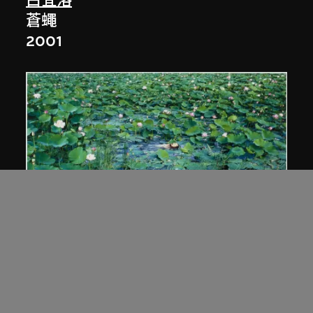
白宜洛
蒼蠅
2001
蒼鑫