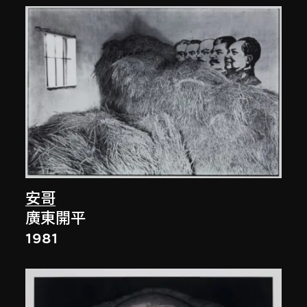
安哥
廣東開平
1981