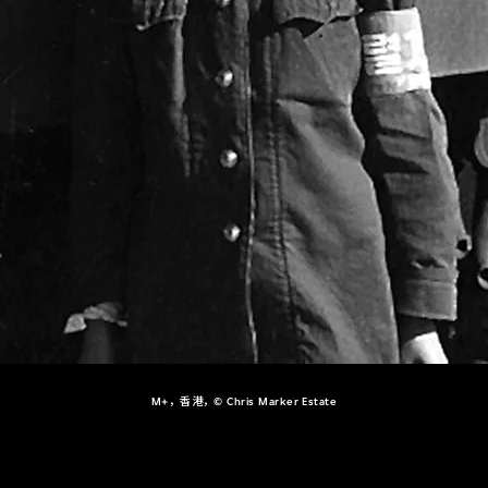
M+，香港，© Chris Marker Estate