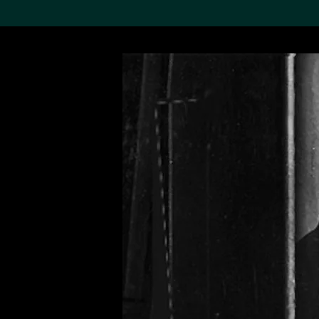
搜索M+藏品
Sea
19,052个结果
进一步筛选
关于M+藏品
探索世界顶级的二十及二十
一世纪视觉文化藏品。