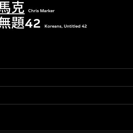
馬克
Chris Marker
無題42
Koreans, Untitled 42