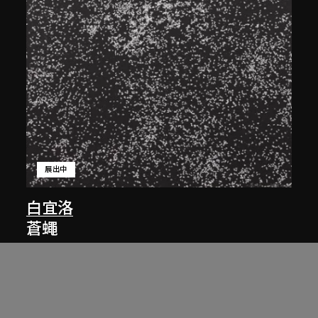
展出中
白宜洛
蒼蠅
2001