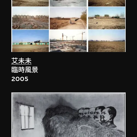
艾未未
臨時風景
2005