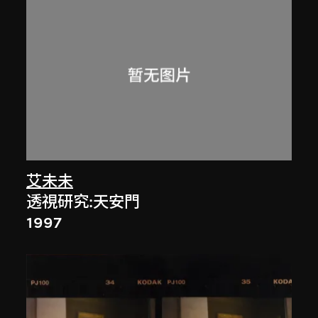
艾未未
透視研究:天安門
1997