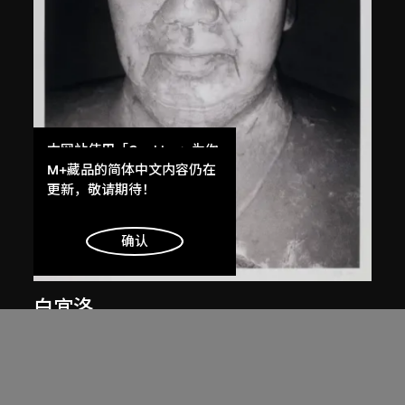
本网站使用「Cookies」为你
提供最好的网站体验。
M+藏品的简体中文内容仍在
了解更多
更新，敬请期待！
明白
确认
白宜洛
無題
2000