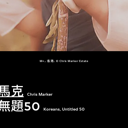
M+，香港，© Chris Marker Estate
馬克
Chris Marker
無題50
Koreans, Untitled 50