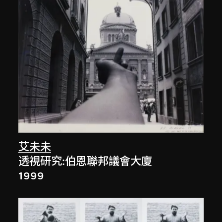
艾未未
透視研究:伯恩聯邦議會大廈
1999