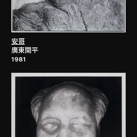
安哥
廣東開平
1981