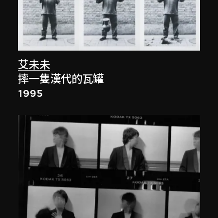
艾未未
摔一隻漢代的瓦罐
1995