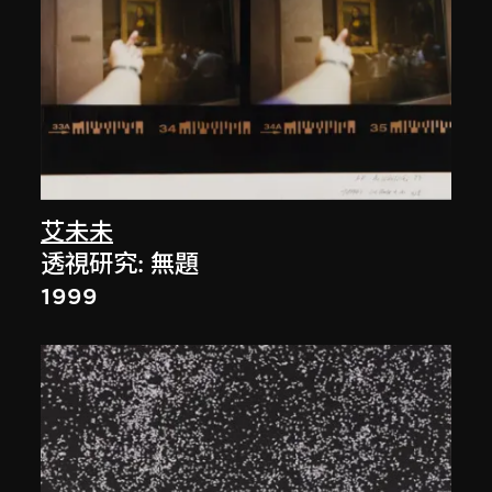
艾未未
透視研究: 無題
1999