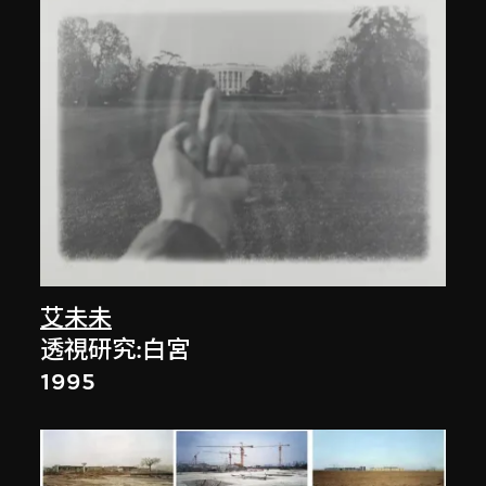
艾未未
透視研究:白宮
1995