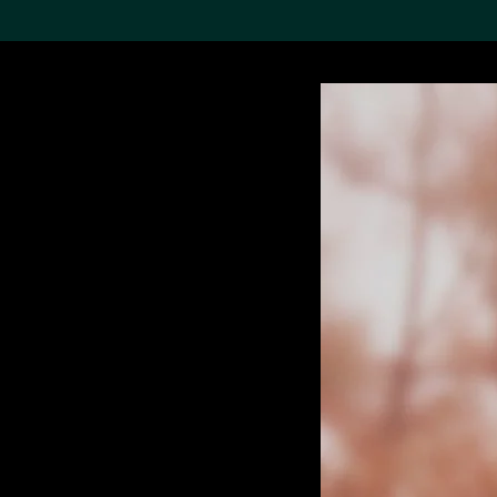
搜索M+藏品
Sea
19,052个结果
进一步筛选
关于M+藏品
探索世界顶级的二十及二十
一世纪视觉文化藏品。