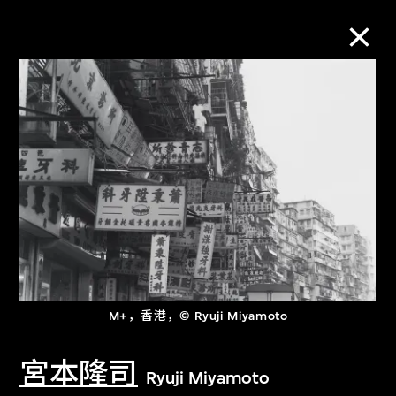
M+藏品
进一步筛选
搜索
关于M+藏品
M+，香港，© Ryuji Miyamoto
探索世界顶级的二十及二十一世纪视觉
文化藏品。
宮本隆司
Ryuji Miyamoto