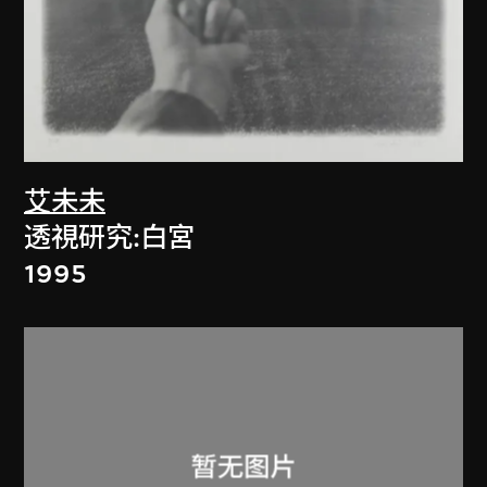
艾未未
透視研究:白宮
1995