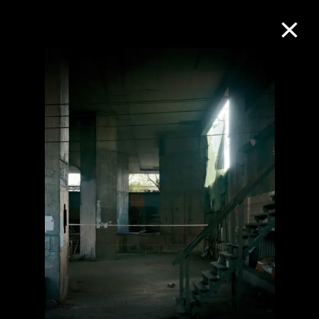
M+藏品
进一步筛选
搜索
关于M+藏品
探索世界顶级的二十及二十一世纪视觉
文化藏品。