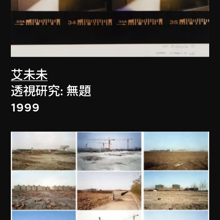
艾未未
透視研究: 無題
1999