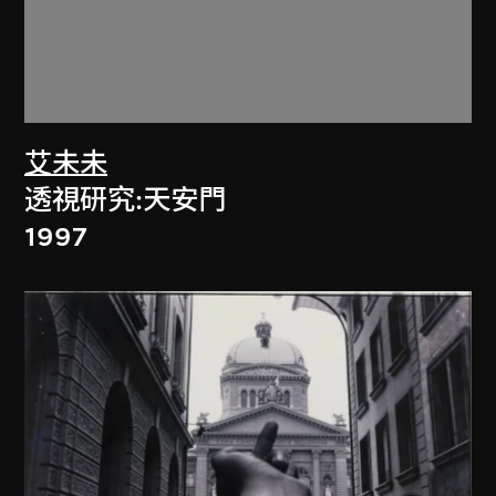
艾未未
透視研究:天安門
1997