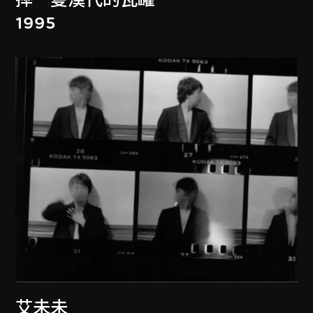
摔一隻漢代的瓦罐
1995
艾未未