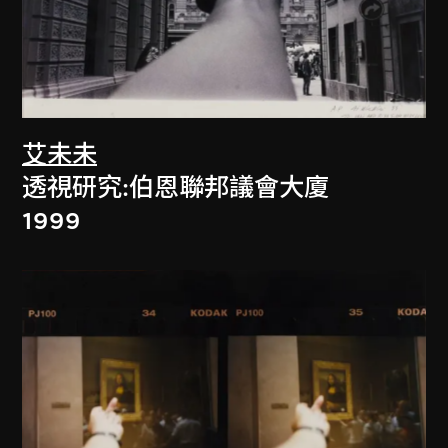
艾未未
透視研究:伯恩聯邦議會大廈
1999