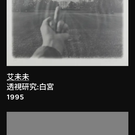
艾未未
透視研究:白宮
1995