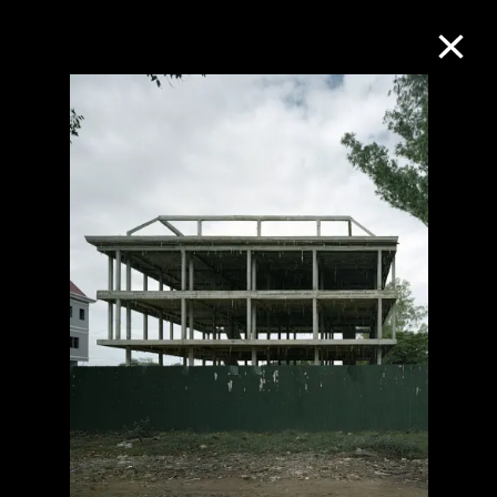
M+藏品
进一步筛选
搜索
关于M+藏品
探索世界顶级的二十及二十一世纪视觉
文化藏品。