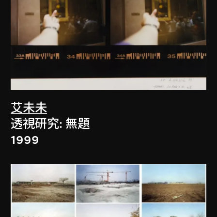
艾未未
透視研究: 無題
1999