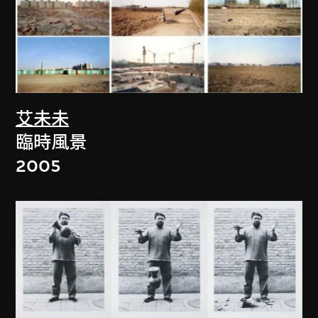
艾未未
臨時風景
2005