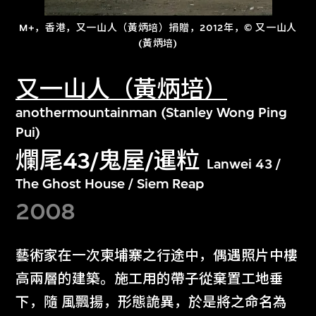
M+，香港，又一山人（黃炳培）捐贈，2012年，© 又一山人
(黃炳培)
又一山人（黃炳培）
anothermountainman (Stanley Wong Ping
Pui)
爛尾43/鬼屋/暹粒
Lanwei 43 /
The Ghost House / Siem Reap
2008
藝術家在一次柬埔寨之行途中，偶遇照片中樓
高兩層的建築。施工用的帶子從棄置工地垂
下，隨 風飄揚，形態詭異，於是將之命名為