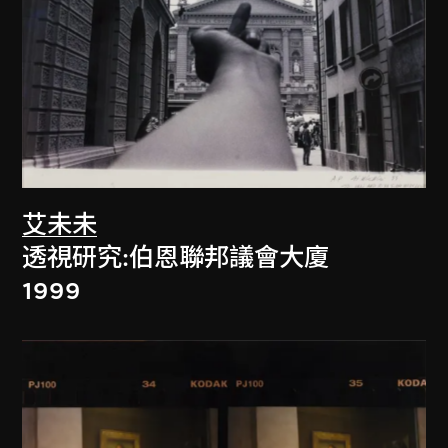
艾未未
透視研究:伯恩聯邦議會大廈
1999