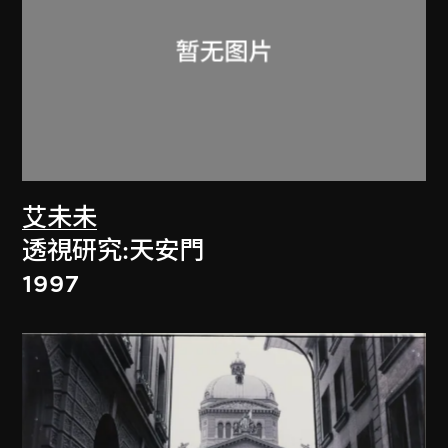
艾未未
透視研究:天安門
1997