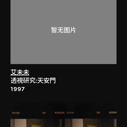
艾未未
透視研究:天安門
1997