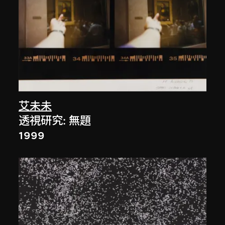
艾未未
透視研究: 無題
1999