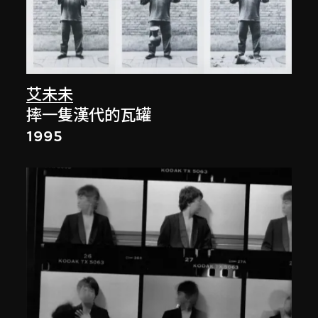
艾未未
摔一隻漢代的瓦罐
1995