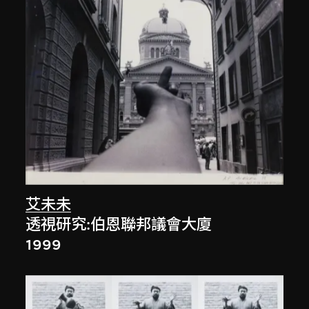
艾未未
透視研究:伯恩聯邦議會大廈
1999