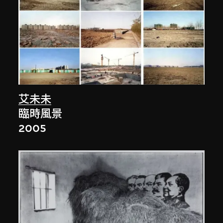
艾未未
臨時風景
2005