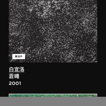
展出中
白宜洛
蒼蠅
2001