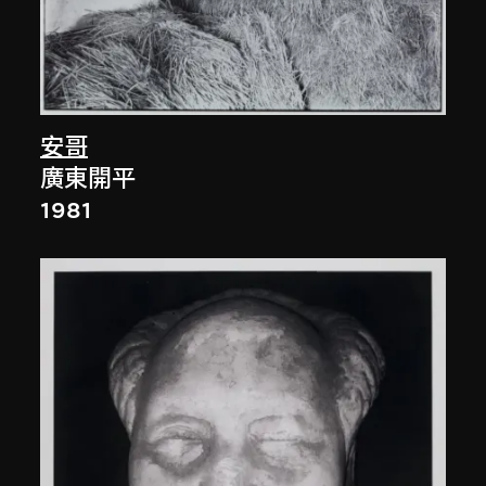
安哥
廣東開平
1981