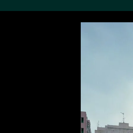
搜索M+藏品
Sea
19,052个结果
进一步筛选
关于M+藏品
探索世界顶级的二十及二十
一世纪视觉文化藏品。