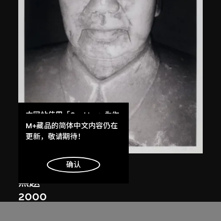
本网站使用「Cookies」为你
提供最好的网站体验。
M+藏品的简体中文内容仍在
了解更多
更新，敬请期待！
明白
确认
白宜洛
無題
2000