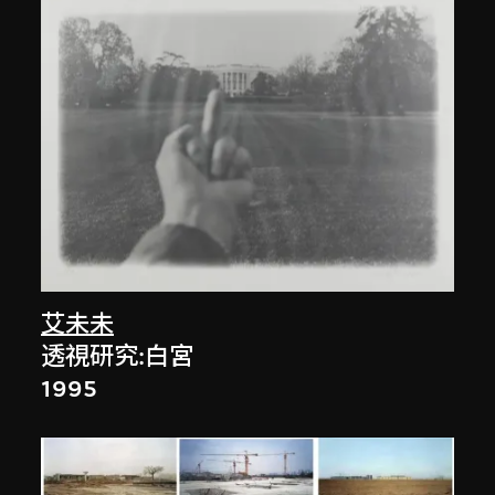
艾未未
透視研究:白宮
1995