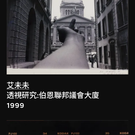
艾未未
透視研究:伯恩聯邦議會大廈
1999