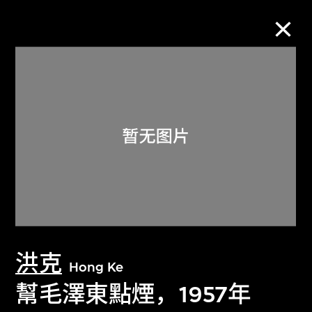
M+藏品
进一步筛选
搜索
关于M+藏品
洪克
探索世界顶级的二十及二十一世纪视觉
Hong Ke
文化藏品。
幫毛澤東點煙，1957年