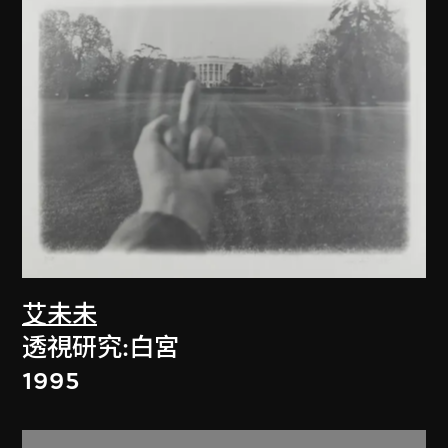
艾未未
透視研究:白宮
1995