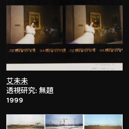
艾未未
透視研究: 無題
1999