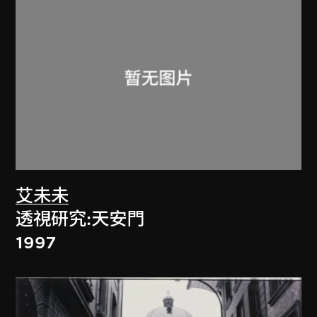
艾未未
透視研究:天安門
1997