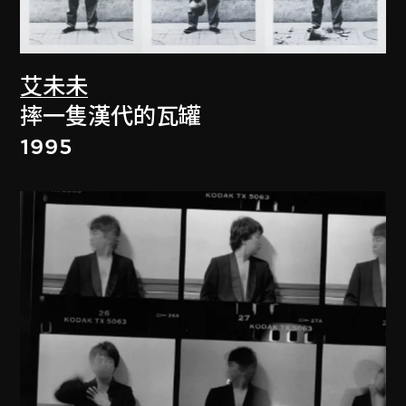
艾未未
摔一隻漢代的瓦罐
1995