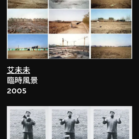
艾未未
臨時風景
2005