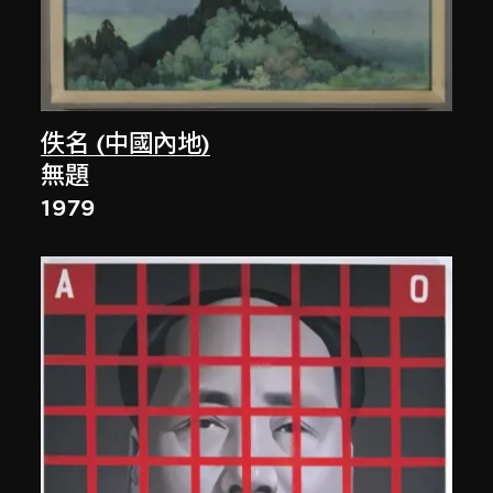
佚名 (中國內地)
無題
1979