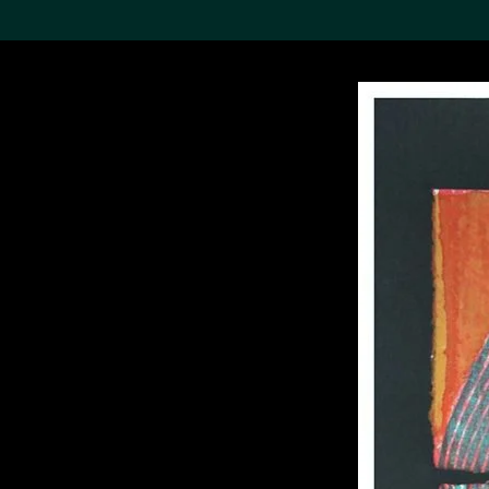
搜索M+藏品
Sea
19,052个结果
进一步筛选
关于M+藏品
探索世界顶级的二十及二十
一世纪视觉文化藏品。