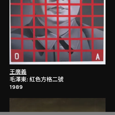
王廣義
毛澤東: 紅色方格二號
1989