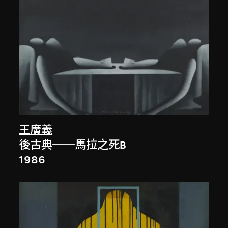
王廣義
後古典──馬拉之死B
1986