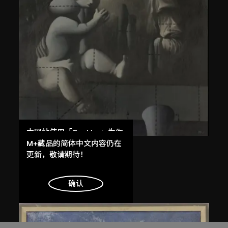
本网站使用「Cookies」为你
提供最好的网站体验。
M+藏品的简体中文内容仍在
王廣義
了解更多
更新，敬请期待！
後古典──聖母子
1988
明白
确认