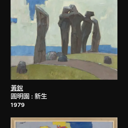
黃銳
圓明園 : 新生
1979