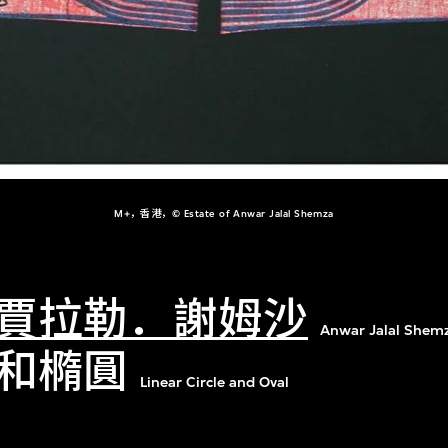
M+，香港，© Estate of Anwar Jalal Shemza
賈拉勒．謝姆沙
Anwar Jalal Shem
和橢圓
Linear Circle and Oval