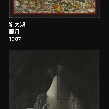
劉大鴻
臘月
1987