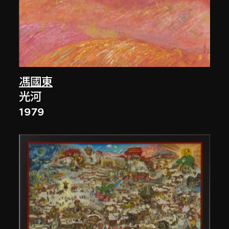
馮國東
光河
1979