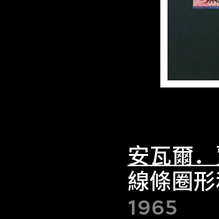
安瓦爾．
線條圈形
1965