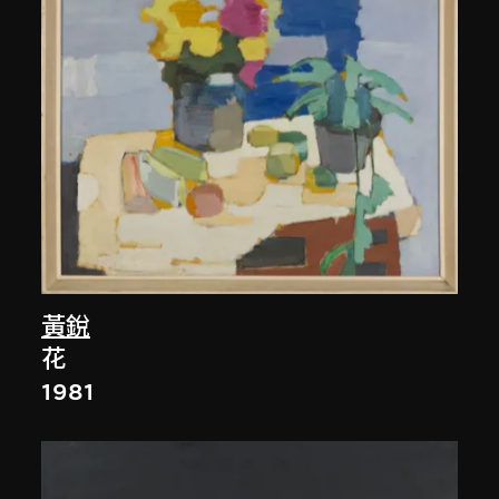
黃銳
花
1981