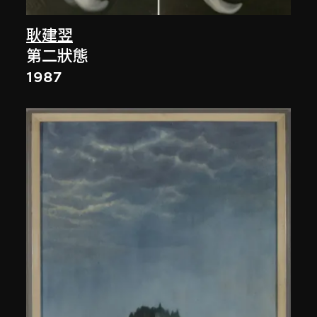
耿建翌
第二狀態
1987