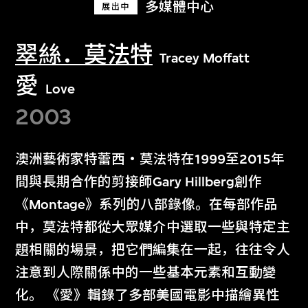
多媒體中心
展出中
翠絲．莫法特
Tracey Moffatt
愛
Love
2003
澳洲藝術家特蕾西‧莫法特在1999至2015年
間與長期合作的剪接師Gary Hillberg創作
《Montage》系列的八部錄像。在每部作品
中，莫法特都從大眾媒介中選取一些與特定主
題相關的場景，把它們編集在一起，往往令人
注意到人際關係中的一些基本元素和互動變
化。 《愛》輯錄了多部美國電影中描繪異性