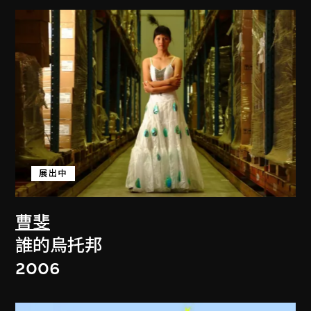
展出中
曹斐
誰的烏托邦
2006