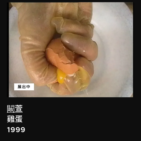
展出中
闞萱
雞蛋
1999