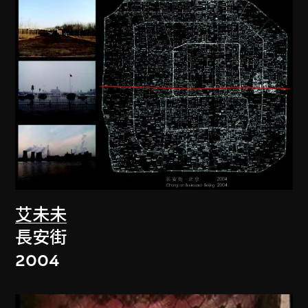
艾未未
長安街
2004