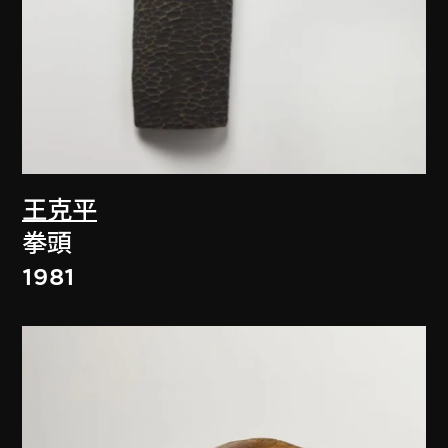
王克平
拳頭
1981