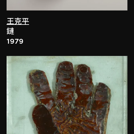
王克平
鏈
1979