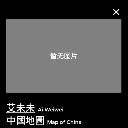
M+藏品
进一步筛选
搜索
关于M+藏品
艾未未
探索世界顶级的二十及二十一世纪视觉
Ai Weiwei
文化藏品。
中國地圖
Map of China