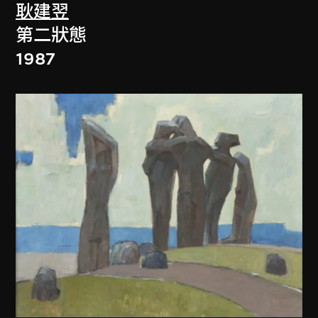
耿建翌
第二狀態
1987