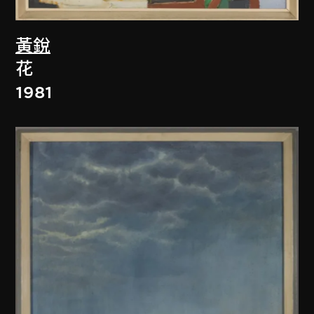
黃銳
花
1981