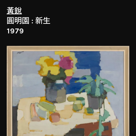
黃銳
圓明園 : 新生
1979