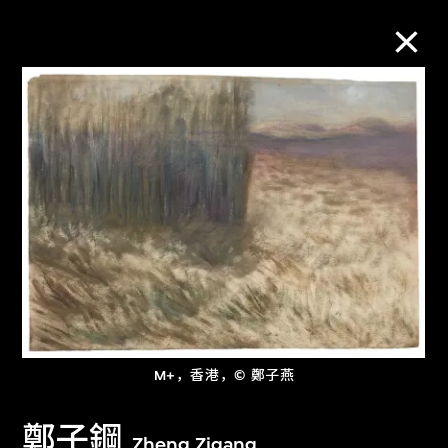
M+藏品
进一步筛选
搜索
关于M+藏品
探索世界顶级的二十及二十一世纪视觉
M+，香港，© 鄭子燕
文化藏品。
鄭子鋼
Zheng Zigang