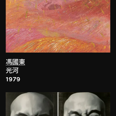
馮國東
光河
1979