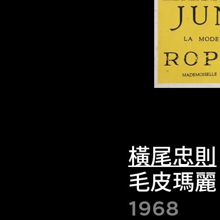
橫尾忠則
毛皮瑪麗
1968