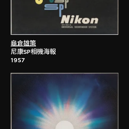
龜倉雄策
尼康SP相機海報
1957