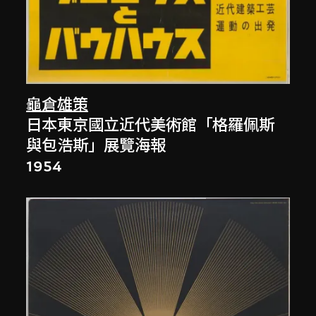
龜倉雄策
日本東京國立近代美術館「格羅佩斯
與包浩斯」展覽海報
1954