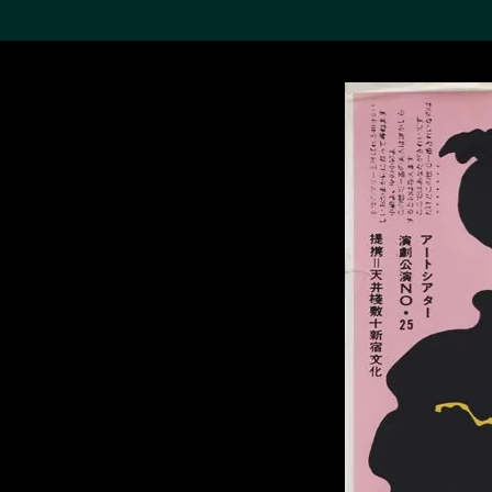
搜索M+藏品
Sea
19,052个结果
进一步筛选
关于M+藏品
探索世界顶级的二十及二十
一世纪视觉文化藏品。