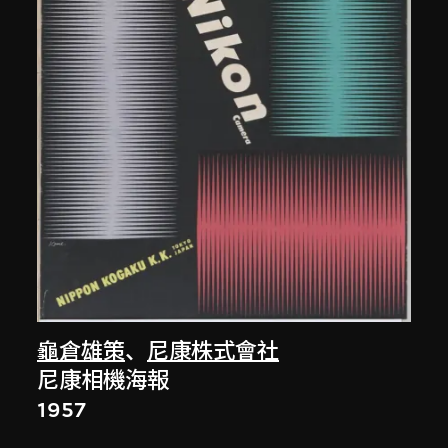
龜倉雄策
、
尼康株式會社
尼康相機海報
1957