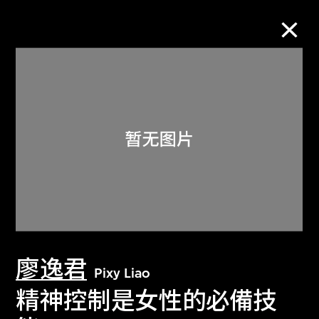
M+藏品
进一步筛选
搜索
关于M+藏品
廖逸君
探索世界顶级的二十及二十一世纪视觉
Pixy Liao
文化藏品。
精神控制是女性的必備技