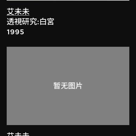
艾未未
透視研究:白宮
1995