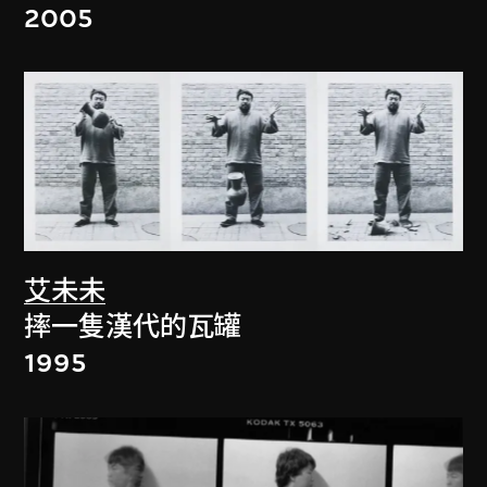
2005
艾未未
摔一隻漢代的瓦罐
1995