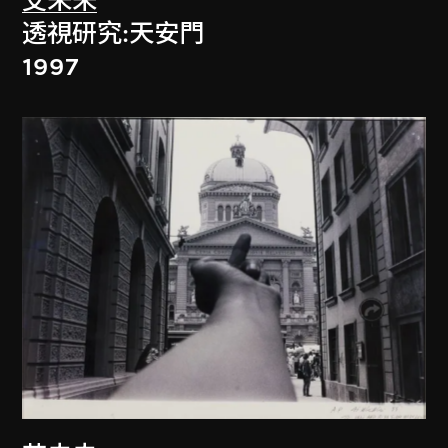
艾未未
透視研究:天安門
1997