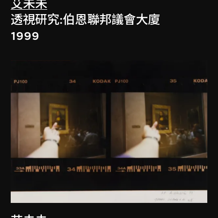
艾未未
透視研究:伯恩聯邦議會大廈
1999