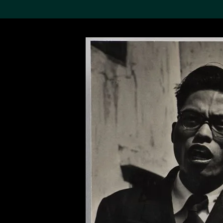
搜索M+藏品
Sea
19,052个结果
进一步筛选
关于M+藏品
探索世界顶级的二十及二十
一世纪视觉文化藏品。