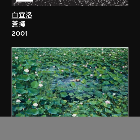
白宜洛
蒼蠅
2001