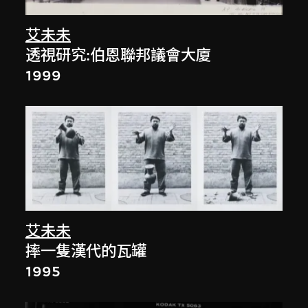
艾未未
透視研究:伯恩聯邦議會大廈
1999
艾未未
摔一隻漢代的瓦罐
1995