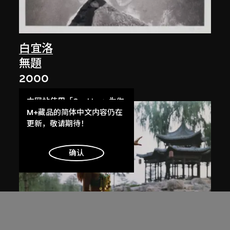
白宜洛
無題
2000
本网站使用「Cookies」为你
提供最好的网站体验。
M+藏品的简体中文内容仍在
了解更多
更新，敬请期待！
明白
确认