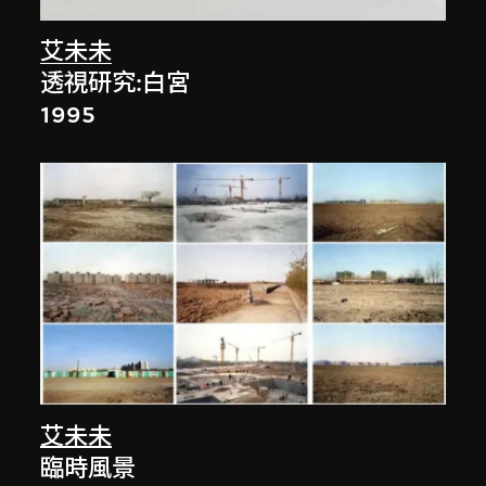
艾未未
透視研究:白宮
1995
艾未未
臨時風景