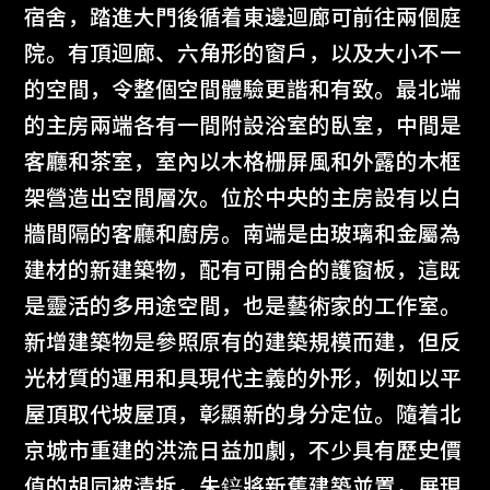
宿舍，踏進大門後循着東邊迴廊可前往兩個庭
院。有頂迴廊、六角形的窗戶，以及大小不一
的空間，令整個空間體驗更諧和有致。最北端
的主房兩端各有一間附設浴室的臥室，中間是
客廳和茶室，室內以木格栅屏風和外露的木框
架營造出空間層次。位於中央的主房設有以白
牆間隔的客廳和廚房。南端是由玻璃和金屬為
建材的新建築物，配有可開合的護窗板，這既
是靈活的多用途空間，也是藝術家的工作室。
新增建築物是參照原有的建築規模而建，但反
光材質的運用和具現代主義的外形，例如以平
屋頂取代坡屋頂，彰顯新的身分定位。隨着北
京城市重建的洪流日益加劇，不少具有歷史價
值的胡同被清拆，朱錇將新舊建築並置，展現