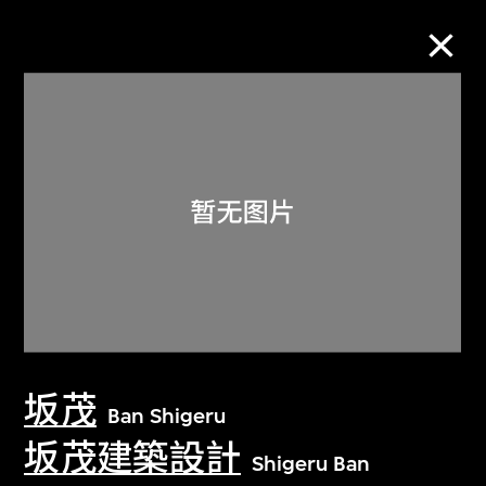
M+藏品
进一步筛选
搜索
关于M+藏品
坂茂
探索世界顶级的二十及二十一世纪视觉
Ban Shigeru
文化藏品。
坂茂建築設計
Shigeru Ban