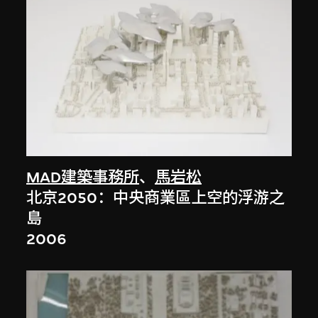
MAD建築事務所
、
馬岩松
北京2050：中央商業區上空的浮游之
島
2006