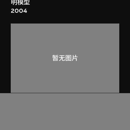
明模型
2004
朱錇建築設計事務所
中國深圳OCT設計博物館（2009–
2011）模型
2008