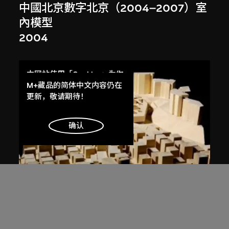
中國北京數字北京（2004–2007）室
內模型
2004
本网站使用「Cookies」为你
提供最好的网站体验。
M+藏品的简体中文内容仍在
了解更多
更新，敬请期待！
明白
确认
都市實踐
中國深圳大芬村大芬美術館（2005–