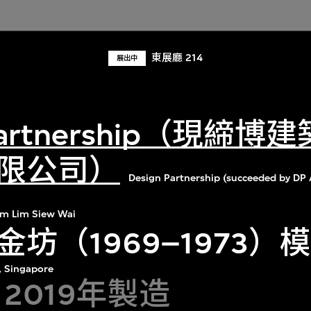
東展廳 214
展出中
 Partnership（現締
限公司）
Design Partnership (succeeded by DP 
am Lim Siew Wai
坊（1969–1973）
, Singapore
，2019年製造