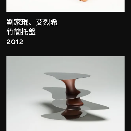
劉家琨
、
艾烈希
竹簡托盤
2012