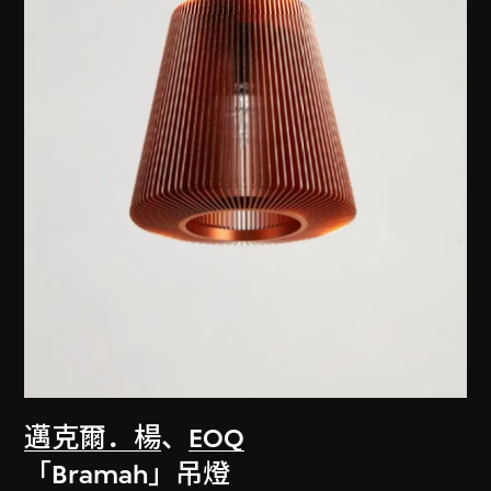
邁克爾．楊
、
EOQ
「Bramah」吊燈