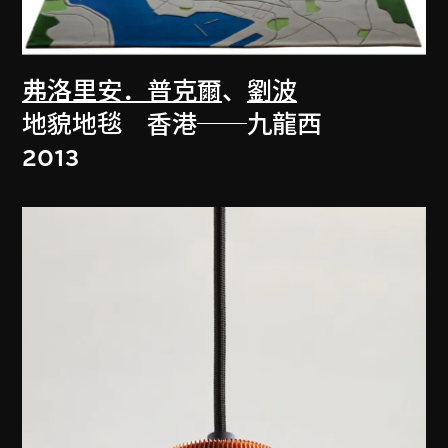
弗洛里安．普克爾
、
劉波
地貌地毯 香港──九龍西
2013