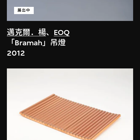
展出中
邁克爾．楊
、
EOQ
「Bramah」吊燈
2012