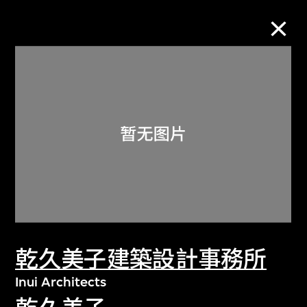
M+藏品
进一步筛选
搜索
关于M+藏品
乾久美子建築設計事務所
探索世界顶级的二十及二十一世纪视觉
文化藏品。
Inui Architects