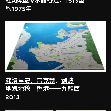
紅A牌塑膠水晶掛燈，1613型
約1975年
弗洛里安．普克爾
、
劉波
地貌地毯 香港──九龍西
2013