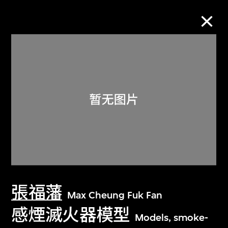
M+藏品
进一步筛选
搜索
关于M+藏品
張福藩
探索世界顶级的二十及二十一世纪视觉
Max Cheung Fuk Fan
文化藏品。
感煙滅火器模型
Models, smoke-