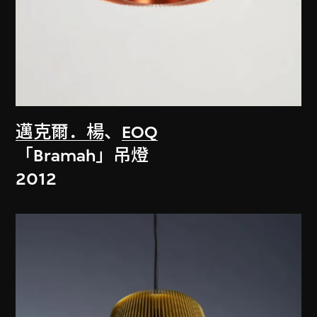
邁克爾．楊
、
EOQ
「Bramah」吊燈
2012