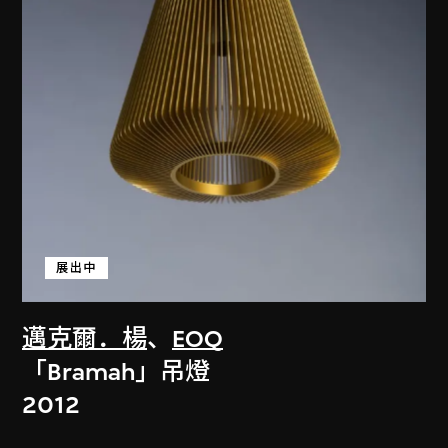
展出中
邁克爾．楊
、
EOQ
「Bramah」吊燈
2012