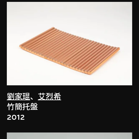
劉家琨
、
艾烈希
竹簡托盤
2012