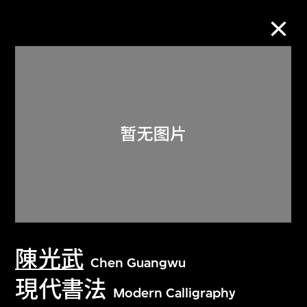
M+藏品
进一步筛选
搜索
关于M+藏品
陳光武
探索世界顶级的二十及二十一世纪视觉
Chen Guangwu
文化藏品。
現代書法
Modern Calligraphy