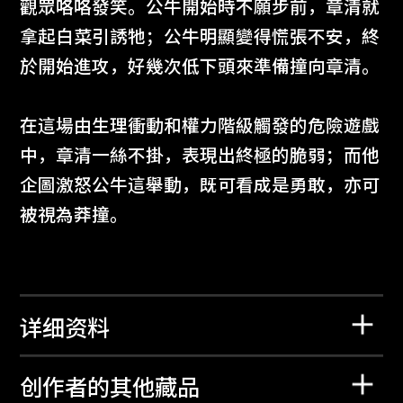
觀眾咯咯發笑。公牛開始時不願步前，章清就
拿起白菜引誘牠；公牛明顯變得慌張不安，終
於開始進攻，好幾次低下頭來準備撞向章清。
在這場由生理衝動和權力階級觸發的危險遊戲
中，章清一絲不掛，表現出終極的脆弱；而他
企圖激怒公牛這舉動，既可看成是勇敢，亦可
被視為莽撞。
详细资料
创作者的其他藏品