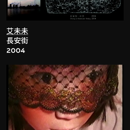
艾未未
長安街
2004