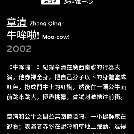
多媒體中心
展出中
章清
Zhang Qing
牛哞啦!
Moo-cow!
2002
《牛哞啦！》紀錄章清在廣西南寧的行為表
演。他赤裸全身，把自己脖子以下的身體塗成
紅色，扮成鬥牛士的紅旗，然後在一頭公牛面
前跳來跳去，極盡挑釁，嘗試刺激牠往前衝。
章清和公牛之間並無圍欄阻隔，一小撮群眾在
觀看；表演者赤腳在泥濘和草地上躍動，逗得