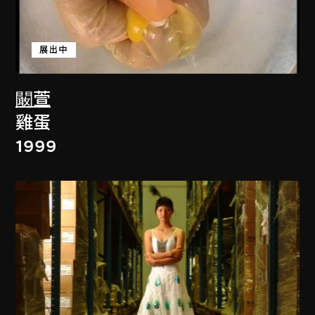
展出中
闞萱
雞蛋
1999