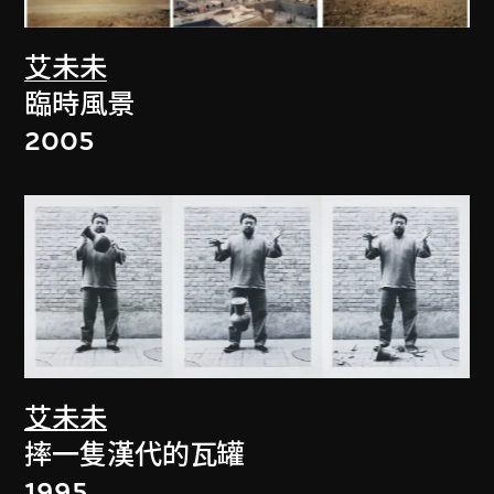
艾未未
臨時風景
2005
艾未未
摔一隻漢代的瓦罐
1995