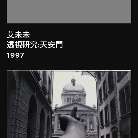
艾未未
透視研究:天安門
1997