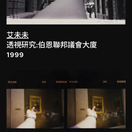
艾未未
透視研究:伯恩聯邦議會大廈
1999