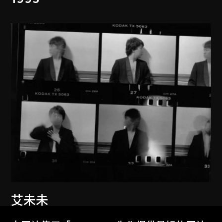
艾未未
紐約1983–1993