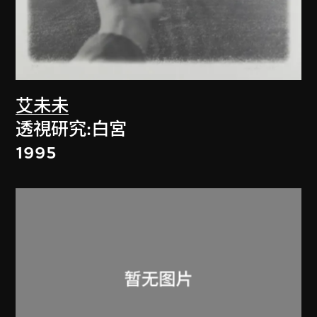
艾未未
透視研究:白宮
1995