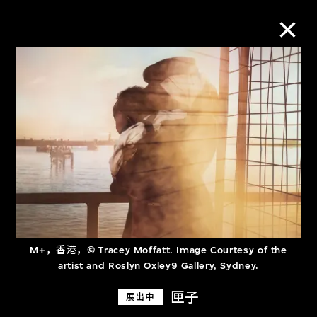
M+藏品
进一步筛选
搜索
关于M+藏品
M+，香港，© Tracey Moffatt. Image Courtesy of the
探索世界顶级的二十及二十一世纪视觉
artist and Roslyn Oxley9 Gallery, Sydney.
文化藏品。
匣子
展出中