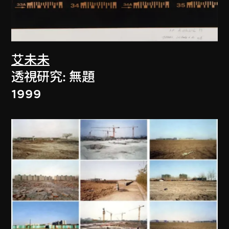
艾未未
透視研究: 無題
1999