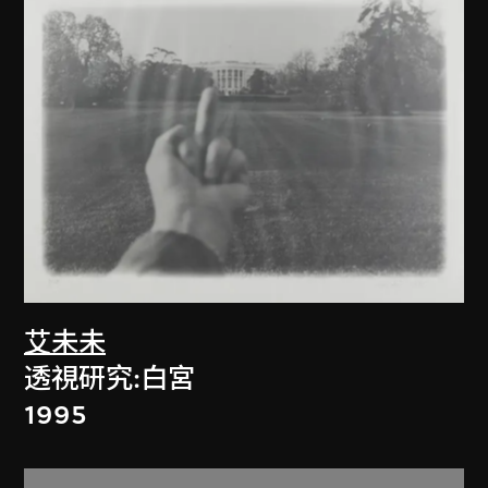
艾未未
透視研究:白宮
1995