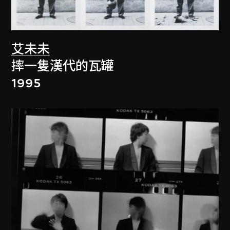
艾未未
摔一隻漢代的瓦罐
1995