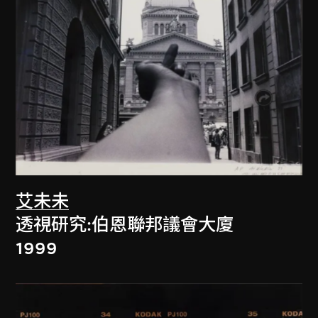
艾未未
透視研究:伯恩聯邦議會大廈
1999