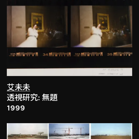
艾未未
透視研究: 無題
1999