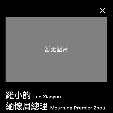
M+藏品
进一步筛选
搜索
关于M+藏品
羅小韵
探索世界顶级的二十及二十一世纪视觉
Luo Xiaoyun
文化藏品。
緬懷周總理
Mourning Premier Zhou