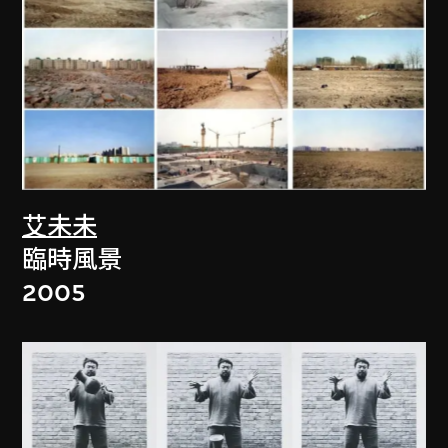
艾未未
臨時風景
2005