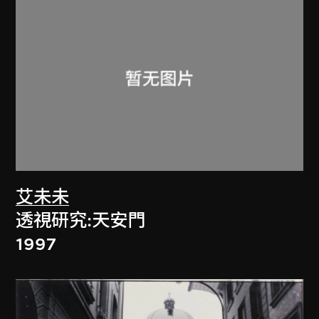
艾未未
透視研究:天安門
1997