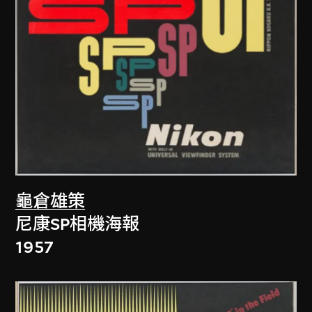
龜倉雄策
尼康SP相機海報
1957