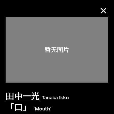
M+藏品
进一步筛选
搜索
关于M+藏品
田中一光
探索世界顶级的二十及二十一世纪视觉
Tanaka Ikko
文化藏品。
「口」
'Mouth'