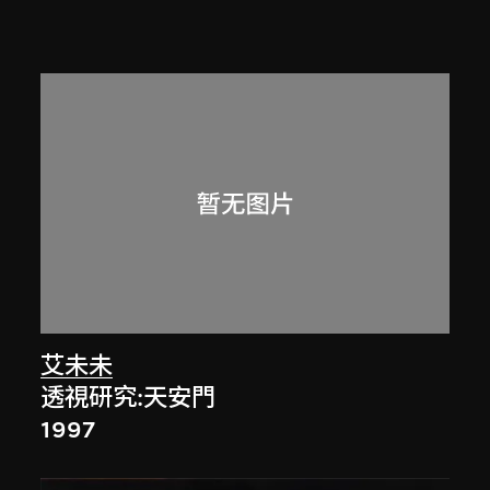
艾未未
透視研究:天安門
1997