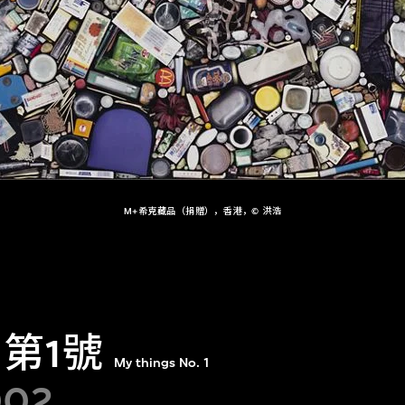
M+希克藏品（捐贈），香港，© 洪浩
 第1號
My things No. 1
002