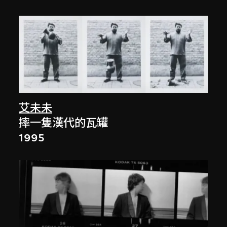
艾未未
摔一隻漢代的瓦罐
1995