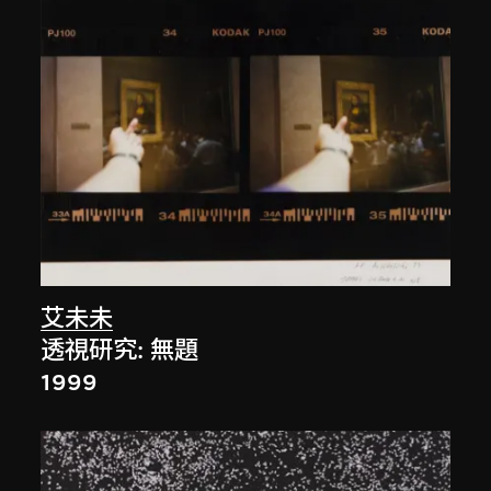
艾未未
透視研究: 無題
1999