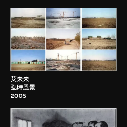
艾未未
臨時風景
2005