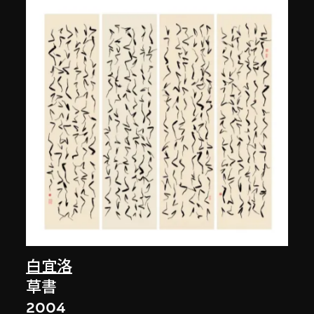
白宜洛
草書
2004