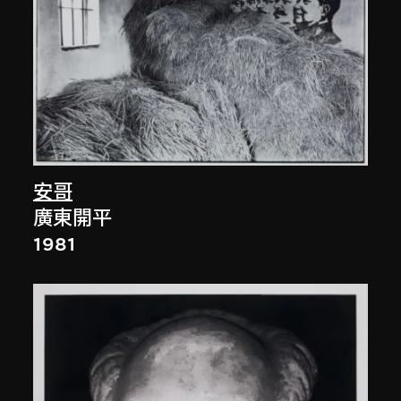
安哥
廣東開平
1981