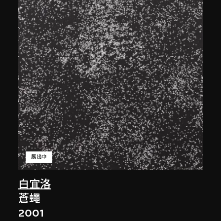
展出中
白宜洛
蒼蠅
2001