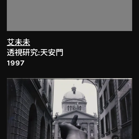
艾未未
透視研究:天安門
1997