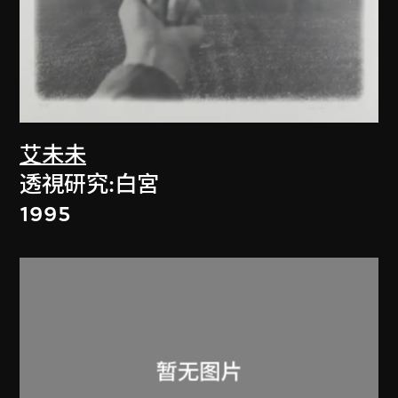
艾未未
透視研究:白宮
1995