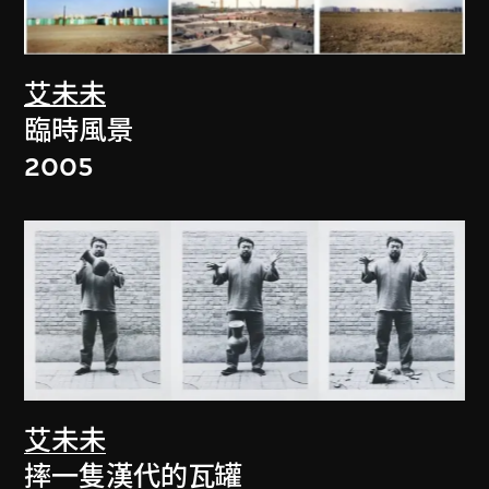
艾未未
臨時風景
2005
艾未未
摔一隻漢代的瓦罐