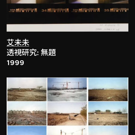
艾未未
透視研究: 無題
1999