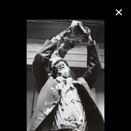
M+藏品
进一步筛选
搜索
关于M+藏品
探索世界顶级的二十及二十一世纪视觉
文化藏品。