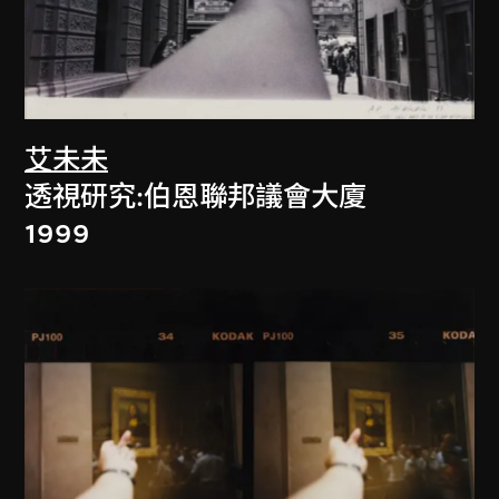
艾未未
透視研究:伯恩聯邦議會大廈
1999