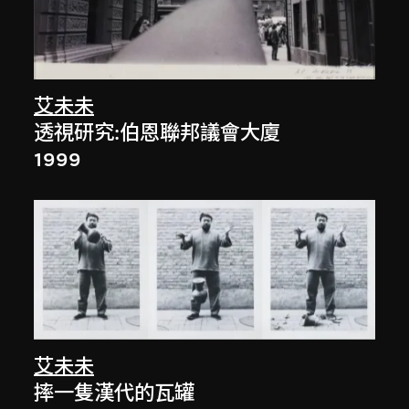
艾未未
透視研究:伯恩聯邦議會大廈
1999
艾未未
摔一隻漢代的瓦罐