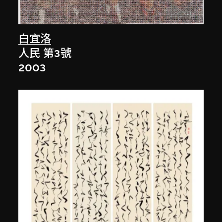
白宜洛
人民 第3號
2003