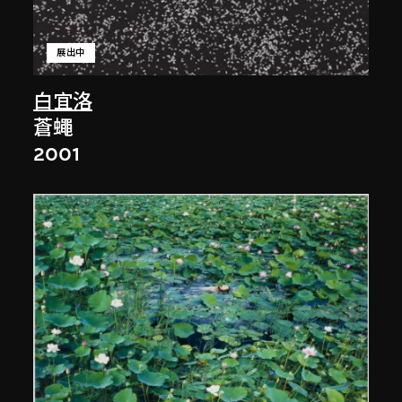
展出中
白宜洛
蒼蠅
2001