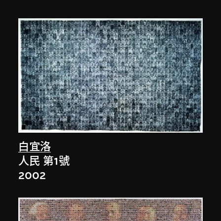
白宜洛
人民 第1號
2002