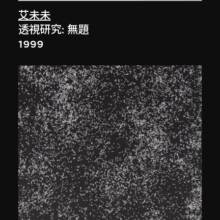
艾未未
透視研究: 無題
1999