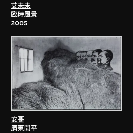
艾未未
臨時風景
2005
安哥
廣東開平