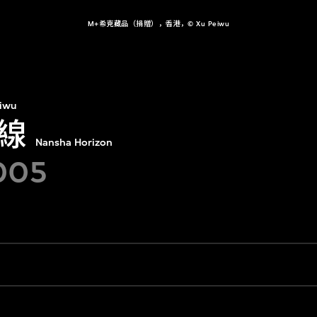
M+希克藏品（捐贈），香港，© Xu Peiwu
iwu
線
Nansha Horizon
005