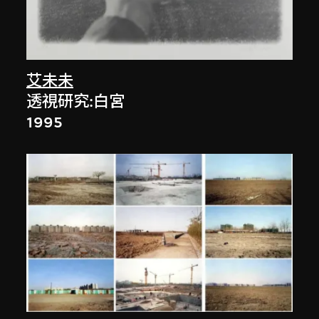
艾未未
透視研究:白宮
1995