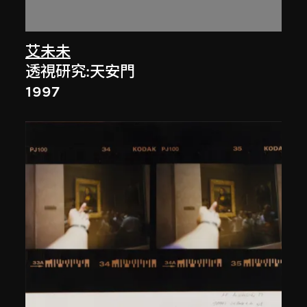
艾未未
透視研究:天安門
1997