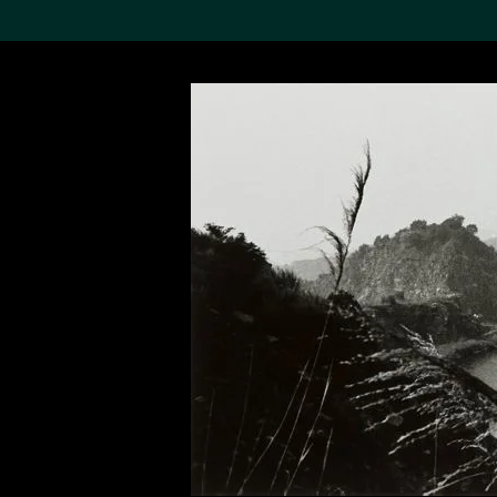
搜索M+藏品
Sea
19,052个结果
进一步筛选
关于M+藏品
探索世界顶级的二十及二十
一世纪视觉文化藏品。