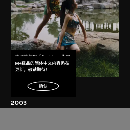
本网站使用「Cookies」为你
提供最好的网站体验。
M+藏品的简体中文内容仍在
了解更多
更新，敬请期待！
常青
明白
确认
無題
2003