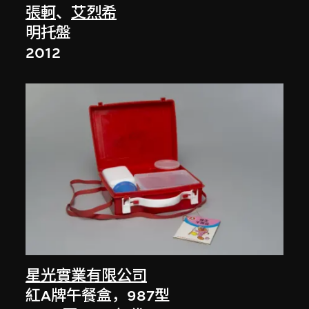
張軻
、
艾烈希
明托盤
2012
星光實業有限公司
紅A牌午餐盒，987型