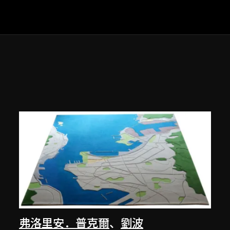
弗洛里安．普克爾
、
劉波