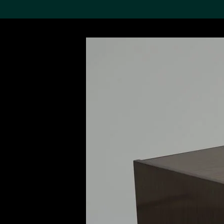
搜索M+藏品
Sea
19,052个结果
进一步筛选
关于M+藏品
探索世界顶级的二十及二十
一世纪视觉文化藏品。