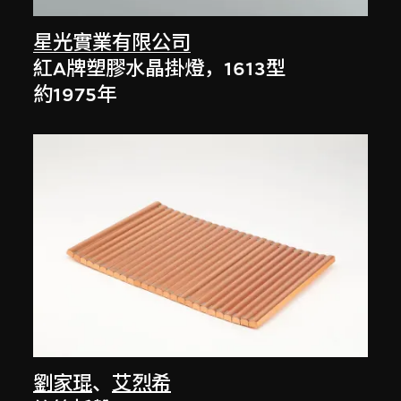
星光實業有限公司
紅A牌塑膠水晶掛燈，1613型
約1975年
劉家琨
、
艾烈希