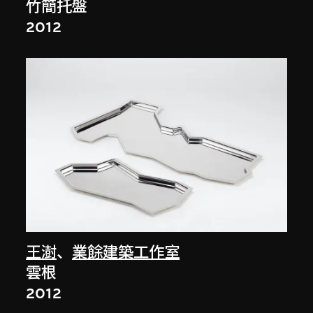
竹簡托盤
2012
王澍
、
業餘建築工作室
雲根
2012