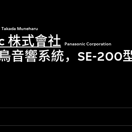
Takada Muneharu
nic 株式會社
Panasonic Corporation
鳥音響系統，SE-200