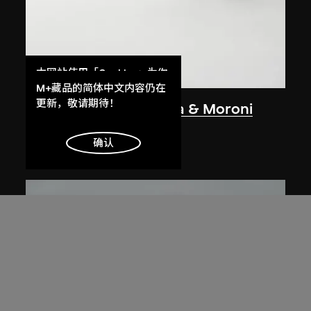
本网站使用「Cookies」为你
提供最好的网站体验。
M+藏品的简体中文内容仍在
了解更多
更新，敬请期待！
扎哈．哈迪德
、
Sawaya & Moroni
泡茶及咖啡用具
明白
确认
1995至1996年設計