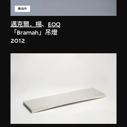
展出中
邁克爾．楊
、
EOQ
「Bramah」吊燈
2012