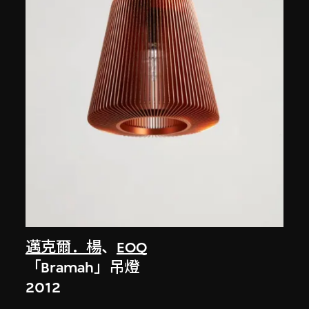
邁克爾．楊
、
EOQ
「Bramah」吊燈
2012