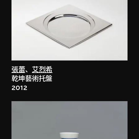
張蕾
、
艾烈希
乾坤藝術托盤
2012