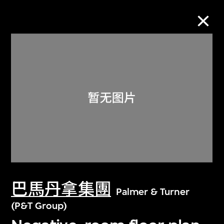
M+藏品
进一步筛选
搜索
关于M+藏品
巴馬丹拿集團
探索世界顶级的二十及二十一世纪视觉
Palmer & Turner
文化藏品。
(P&T Group)