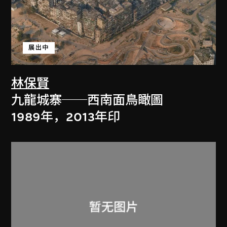
展出中
林保賢
九龍城寨──西南面鳥瞰圖
1989年，2013年印