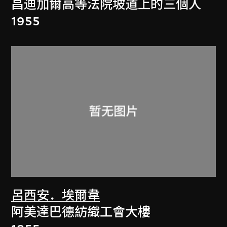
昌迪加爾高等法院坡道上的三個人
1955
呂西安．埃爾韋
阿美達巴德紡織工會大樓