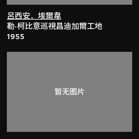
呂西安．埃爾韋
勒·柯比意巡視昌迪加爾工地
1955