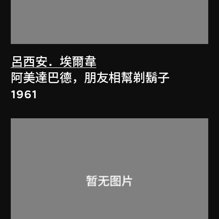
呂西安．埃爾韋
阿美達巴德，朋友相幫剃鬍子
1961