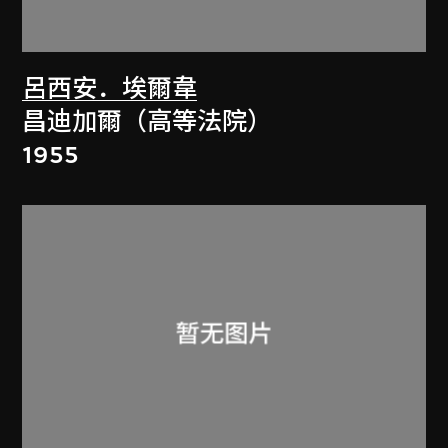
呂西安．埃爾韋
昌迪加爾（高等法院）
1955