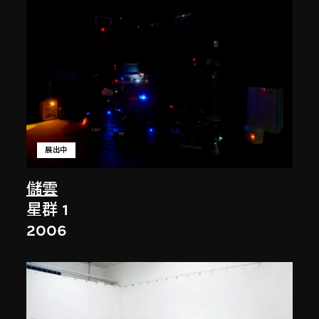
展出中
儲雲
星群 1
2006