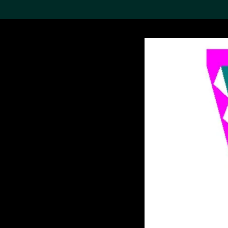
搜索M+藏品
Sea
19,052个结果
进一步筛选
关于M+藏品
探索世界顶级的二十及二十
一世纪视觉文化藏品。