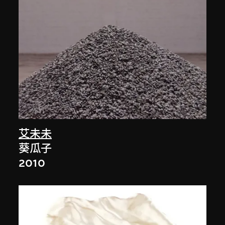
艾未未
葵瓜子
2010