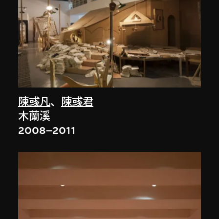
陳彧凡
、
陳彧君
木蘭溪
2008–2011