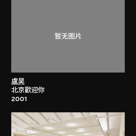
盧昊
北京歡迎你
2001