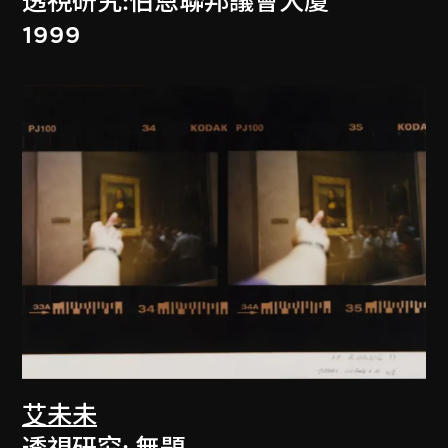
透視研究:伯恩聯邦議會大廈
1999
艾未未