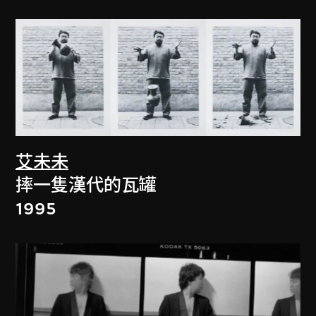
艾未未
摔一隻漢代的瓦罐
1995