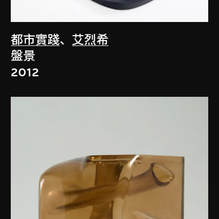
都市實踐
、
艾烈希
盤景
2012