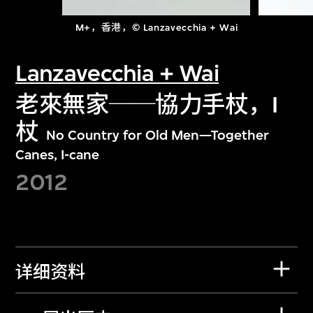
M+，香港，© Lanzavecchia + Wai
Lanzavecchia + Wai
老來無家──協力手杖，I
杖
No Country for Old Men—Together
Canes, I-cane
2012
详细资料