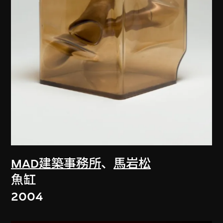
MAD建築事務所
、
馬岩松
魚缸
2004