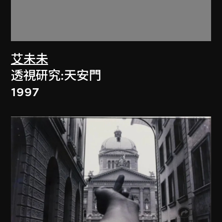
艾未未
透視研究:天安門
1997