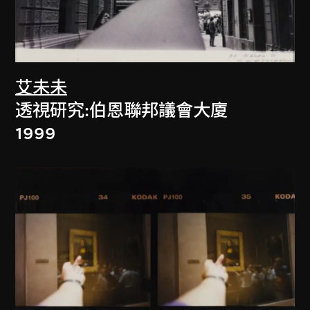
艾未未
透視研究:伯恩聯邦議會大廈
1999