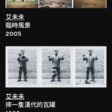
艾未未
臨時風景
2005
艾未未
摔一隻漢代的瓦罐