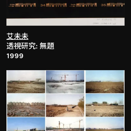
艾未未
透視研究: 無題
1999