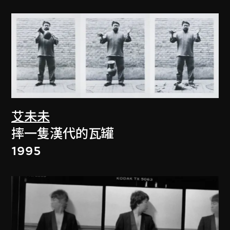
艾未未
摔一隻漢代的瓦罐
1995