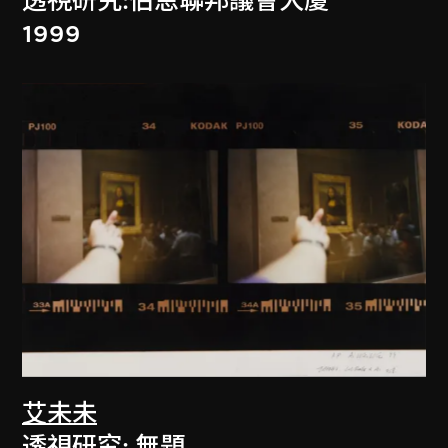
透視研究:伯恩聯邦議會大廈
1999
艾未未
透視研究: 無題