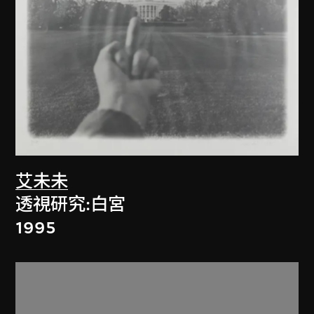
艾未未
透視研究:白宮
1995