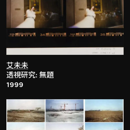
艾未未
透視研究: 無題
1999