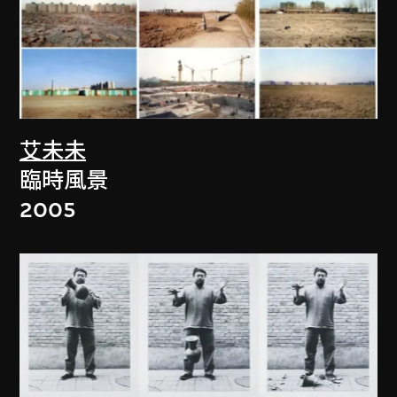
艾未未
臨時風景
2005