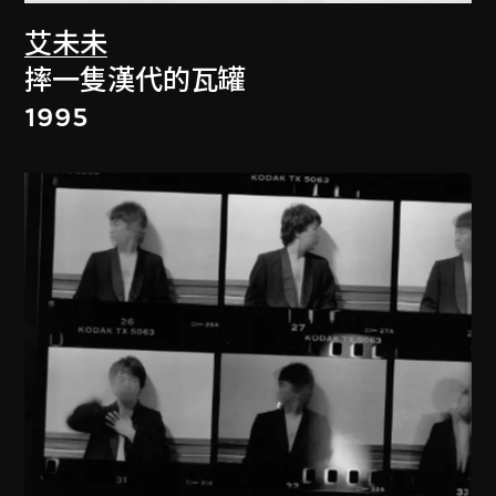
艾未未
摔一隻漢代的瓦罐
1995