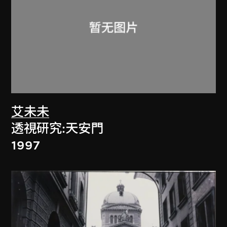
艾未未
透視研究:天安門
1997