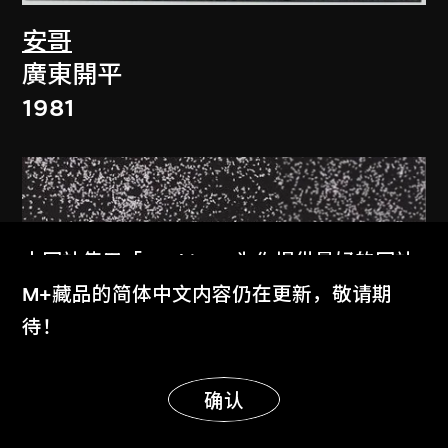
安哥
廣東開平
1981
本网站使用「Cookies」为你提供最好的网站
体验。
M+藏品的简体中文内容仍在更新，敬请期
了解更多
待！
显示更多
明白
确认