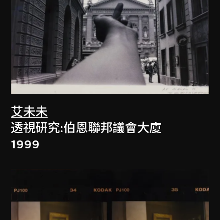
艾未未
透視研究:伯恩聯邦議會大廈
1999