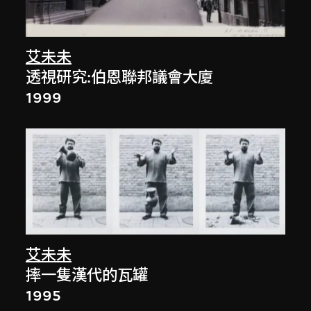
艾未未
透視研究:伯恩聯邦議會大廈
1999
艾未未
摔一隻漢代的瓦罐
1995