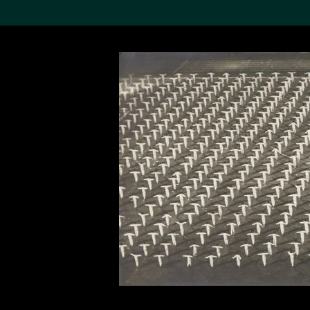
搜索M+藏品
Sea
19,052个结果
进一步筛选
关于M+藏品
探索世界顶级的二十及二十
一世纪视觉文化藏品。