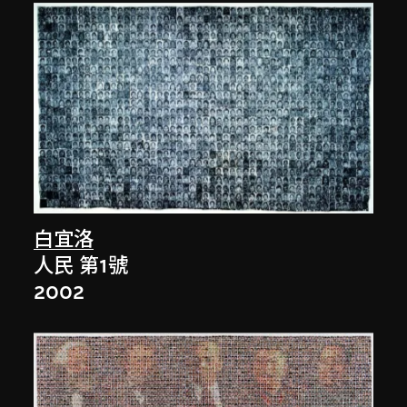
白宜洛
人民 第1號
2002