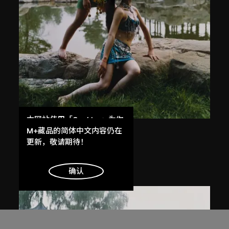
本网站使用「Cookies」为你
提供最好的网站体验。
M+藏品的简体中文内容仍在
常青
了解更多
更新，敬请期待！
無題
2003
明白
确认