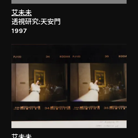
艾未未
透視研究:天安門
1997
艾未未