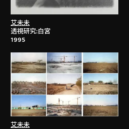
艾未未
透視研究:白宮
1995
艾未未