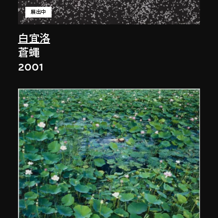
展出中
白宜洛
蒼蠅
2001