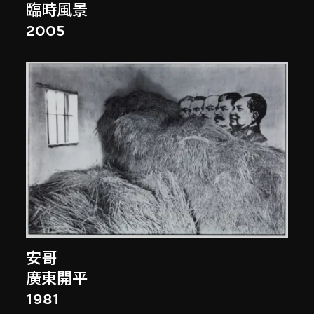
臨時風景
2005
安哥
廣東開平
1981