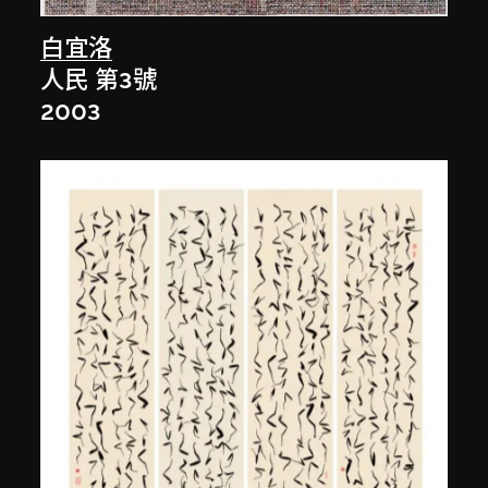
白宜洛
人民 第3號
2003