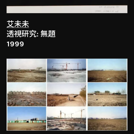
艾未未
透視研究: 無題
1999