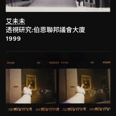
艾未未
透視研究:伯恩聯邦議會大廈
1999