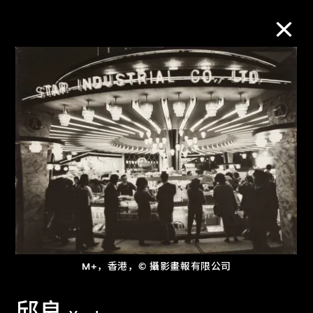
M+藏品
进一步筛选
搜索
关于M+藏品
探索世界顶级的二十及二十一世纪视觉
M+，香港，© 攝影畫報有限公司
文化藏品。
邱良