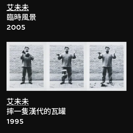
艾未未
臨時風景
2005
艾未未
摔一隻漢代的瓦罐
1995