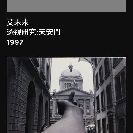
艾未未
透視研究:天安門
1997