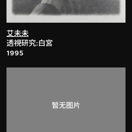
艾未未
透視研究:白宮
1995