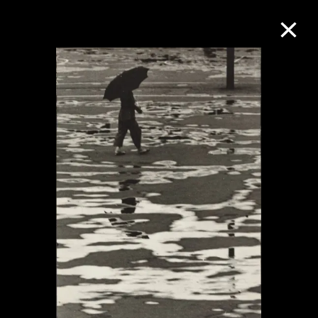
M+藏品
进一步筛选
搜索
关于M+藏品
探索世界顶级的二十及二十一世纪视觉
文化藏品。