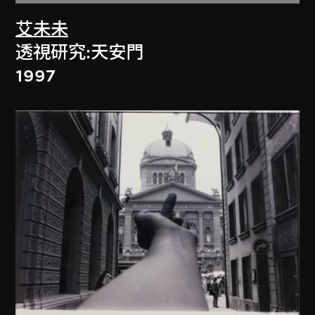
艾未未
透視研究:天安門
1997