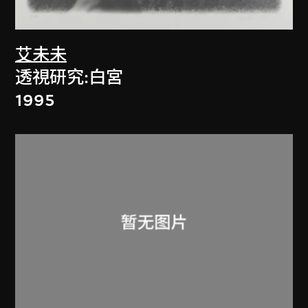
艾未未
透視研究:白宮
1995