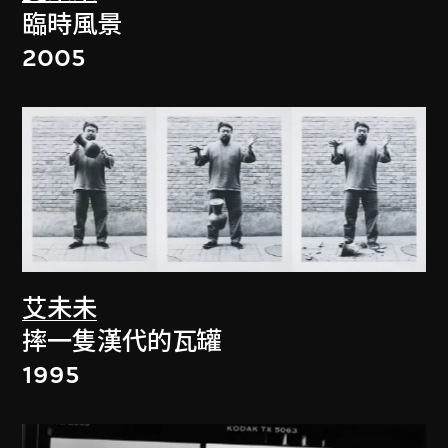
臨時風景
2005
艾未未
摔一隻漢代的瓦罐
1995