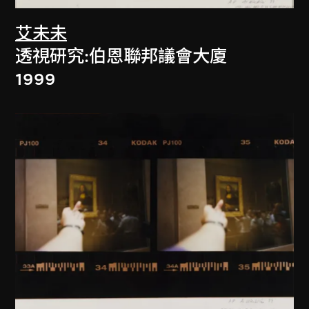
艾未未
透視研究:伯恩聯邦議會大廈
1999