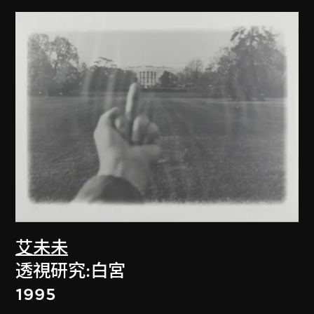
艾未未
透視研究:白宮
1995