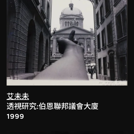
艾未未
透視研究:伯恩聯邦議會大廈
1999