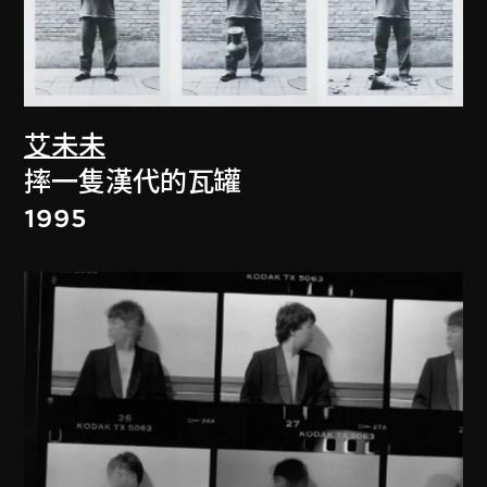
艾未未
摔一隻漢代的瓦罐
1995