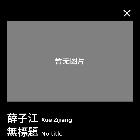
M+藏品
进一步筛选
搜索
关于M+藏品
薛子江
探索世界顶级的二十及二十一世纪视觉
Xue Zijiang
文化藏品。
無標題
No title