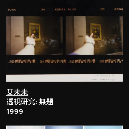
艾未未
透視研究: 無題
1999