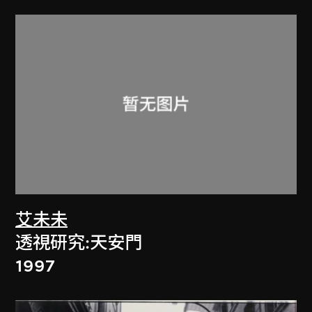
艾未未
透視研究:天安門
1997