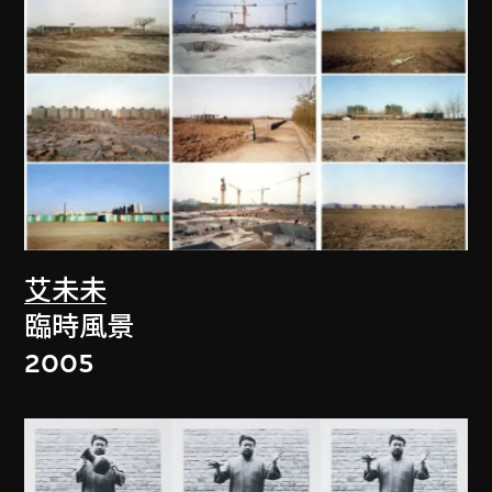
艾未未
臨時風景
2005