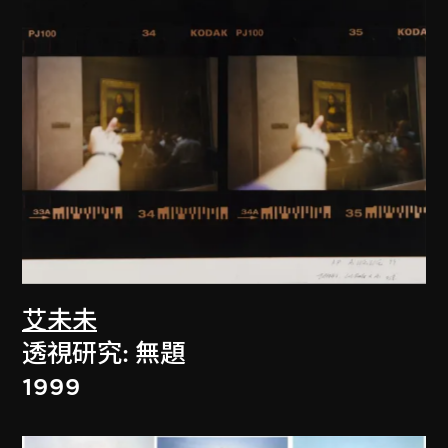
艾未未
透視研究: 無題
1999