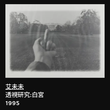
艾未未
透視研究:白宮
1995