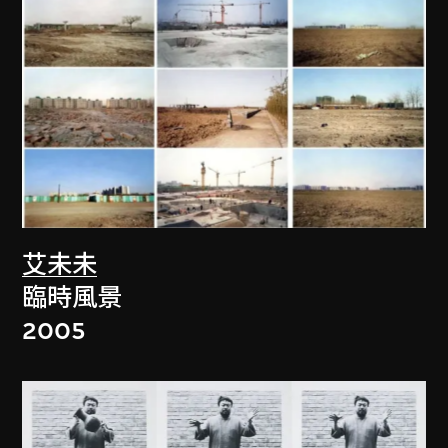
艾未未
臨時風景
2005