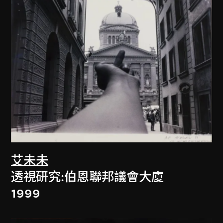
艾未未
透視研究:伯恩聯邦議會大廈
1999