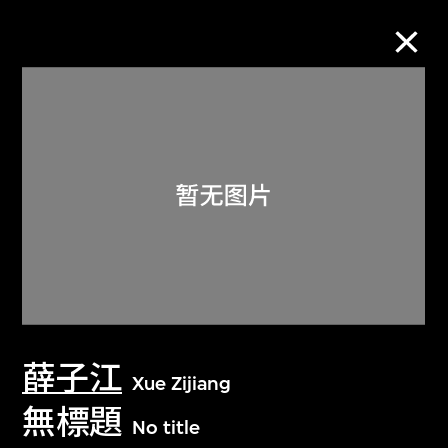
M+藏品
进一步筛选
搜索
关于M+藏品
薛子江
探索世界顶级的二十及二十一世纪视觉
Xue Zijiang
文化藏品。
無標題
No title