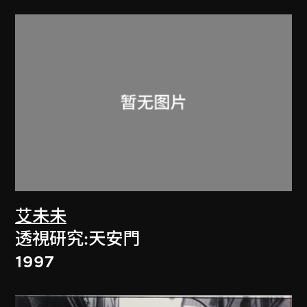
艾未未
透視研究:天安門
1997