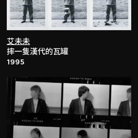
艾未未
摔一隻漢代的瓦罐
1995