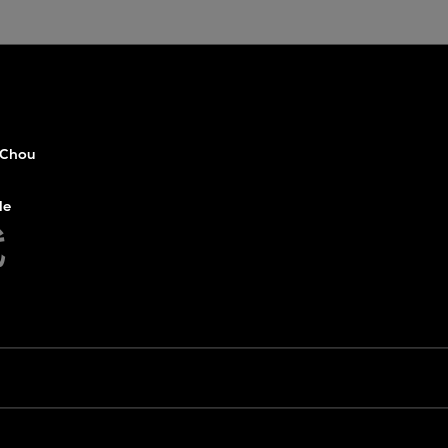
 Chou
le
代